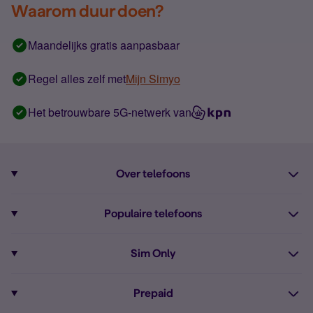
Waarom duur doen?
Maandelijks gratis aanpasbaar
Regel alles zelf met
Mijn Simyo
Het betrouwbare 5G-netwerk van
Over telefoons
Abonnement met telefoon
Populaire telefoons
Informatie over telefoons
Pixel 10
Sim Only
Alle telefoons
Pixel 9a
Sim Only
Prepaid
iPhone 16
Sim Only internet