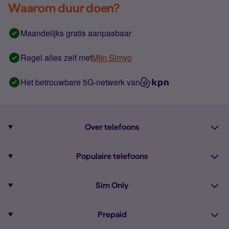
Waarom duur doen?
Maandelijks gratis aanpasbaar
Regel alles zelf met
Mijn Simyo
Het betrouwbare 5G-netwerk van
Over telefoons
Abonnement met telefoon
Populaire telefoons
Informatie over telefoons
Pixel 10
Sim Only
Alle telefoons
Pixel 9a
Sim Only
Prepaid
iPhone 16
Sim Only internet