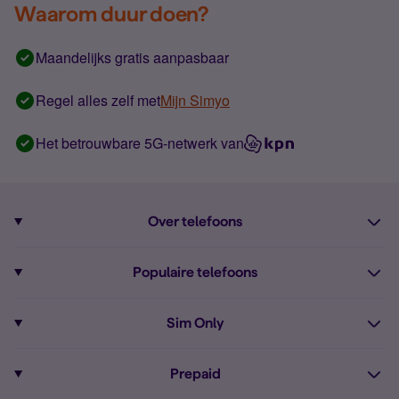
Waarom duur doen?
Maandelijks gratis aanpasbaar
Regel alles zelf met
Mijn Simyo
Het betrouwbare 5G-netwerk van
Over telefoons
Abonnement met telefoon
Populaire telefoons
Informatie over telefoons
Pixel 10
Sim Only
Alle telefoons
Pixel 9a
Sim Only
Prepaid
iPhone 16
Sim Only internet