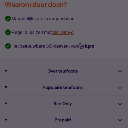
Waarom duur doen?
Maandelijks gratis aanpasbaar
Regel alles zelf met
Mijn Simyo
Het betrouwbare 5G-netwerk van
Over telefoons
Abonnement met telefoon
Populaire telefoons
Informatie over telefoons
Pixel 10
Sim Only
Alle telefoons
Pixel 9a
Sim Only
Prepaid
iPhone 16
Sim Only internet