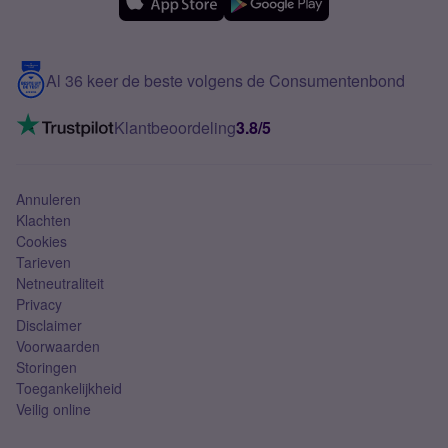
Samsung
Meerdere nummers
Samsung S25 FE
Blog
5G internet
Contact
Al 36 keer de beste volgens de Consumentenbond
Mobiel internet
VoLTE 4G bellen
Klantbeoordeling
3.8/5
Mobiel abonnement
Simkaart
Annuleren
Klachten
Cookies
Tarieven
Netneutraliteit
Privacy
Disclaimer
Voorwaarden
Storingen
Toegankelijkheid
Veilig online