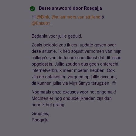
Beste antwoord door
Roeqajja
Hi ​
@Bink
, ​
@a.lammers.van.strijland
& ​
@Erik001
,
Bedankt voor jullie geduld.
Zoals beloofd zou ik een update geven over
deze situatie. Ik heb zojuist vernomen van mijn
collega's van de technische dienst dat dit issue
opgelost is. Jullie zouden dus geen onterecht
internetverbruik meer moeten hebben. Ook
zijn de datakosten vergoed op jullie account,
dit kunnen jullie via Mijn Simyo terugzien. 🙂
Nogmaals onze excuses voor het ongemak!
Mochten er nog onduidelijkheden zijn dan
hoor ik het graag.
Groetjes,
Roeqajja