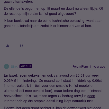
gaan uitschakelen.
De ellende is begonnen op 19 maart en duurt nu al een tijdje. Of
de reset op mijn e-sim is niet goed uitgevoerd?
ik ben benieuwd naar de echte technische oplossing, want daar
gaat het uiteindelijk om zodat ik er binnenkort van af ben.
Bink
Forum|Forum|1 year ago
AUTEUR
B
En jawel, even gekeken en ook vanavond om 20.51 uur weer
0.03MB in mindering. De maand april staat inmiddels op 0,06ct
internet verbruik (+10ct. voor een sms die ik niet meetel en
uiteraard zelf mee bekend ben), maar iedere dag een minimaal
hoeveelheid mb’s kwijtraken tegen xx bedrag terwijl ik
geen
internet heb op die prepaid aansluiting klopt natuurlijk niet.
Hoewel het geen groot bedrag is, kan dit gewoonweg niet goed