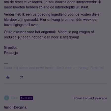
om de reset te voltooien. Je zou daarna geen internetverbruik
meer moeten hebben zolang de internetoptie uit staat.
Verder heb ik een vergoeding ingediend voor de kosten die er
hierdoor zijn gemaakt. Hier ontvang je binnen één week een
bevestigingsmail over.
Onze excuses voor het ongemak. Mocht je nog vragen of
onduidelijkheden hebben dan hoor ik het graag!
Groetjes,
Roeqajja
Stuur mij alleen een privé bericht als ik daar om vraag. Bedankt!
Bink
Forum|Forum|1 year ago
AUTEUR
B
hallo Roeqajja,