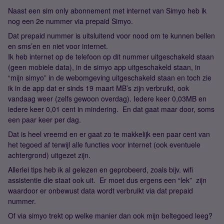
Naast een sim only abonnement met internet van Simyo heb ik
nog een 2e nummer via prepaid Simyo.
Dat prepaid nummer is uitsluitend voor nood om te kunnen bellen
en sms’en en niet voor internet.
Ik heb internet op de telefoon op dit nummer uitgeschakeld staan
(geen mobiele data), in de simyo app uitgeschakeld staan, in
“mijn simyo” in de webomgeving uitgeschakeld staan en toch zie
ik in de app dat er sinds 19 maart MB’s zijn verbruikt, ook
vandaag weer (zelfs gewoon overdag). Iedere keer 0,03MB en
iedere keer 0,01 cent in mindering. En dat gaat maar door, soms
een paar keer per dag.
Dat is heel vreemd en er gaat zo te makkelijk een paar cent van
het tegoed af terwijl alle functies voor internet (ook eventuele
achtergrond) uitgezet zijn.
Allerlei tips heb ik al gelezen en geprobeerd, zoals bijv. wifi
assistentie die staat ook uit. Er moet dus ergens een “lek” zijn
waardoor er onbewust data wordt verbruikt via dat prepaid
nummer.
Of via simyo trekt op welke manier dan ook mijn beltegoed leeg?