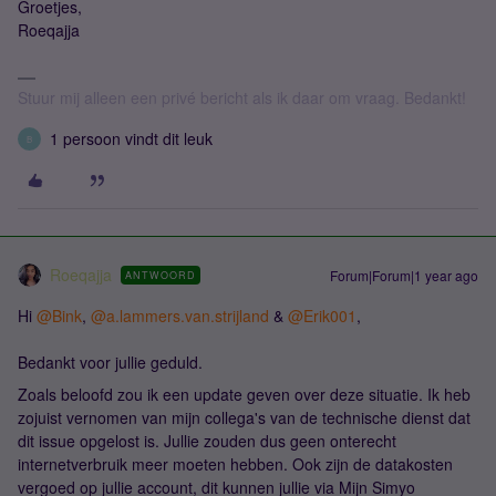
Groetjes,
Roeqajja
Stuur mij alleen een privé bericht als ik daar om vraag. Bedankt!
1 persoon vindt dit leuk
B
Roeqajja
Forum|Forum|1 year ago
ANTWOORD
Hi ​
@Bink
, ​
@a.lammers.van.strijland
& ​
@Erik001
,
Bedankt voor jullie geduld.
Zoals beloofd zou ik een update geven over deze situatie. Ik heb
zojuist vernomen van mijn collega's van de technische dienst dat
dit issue opgelost is. Jullie zouden dus geen onterecht
internetverbruik meer moeten hebben. Ook zijn de datakosten
vergoed op jullie account, dit kunnen jullie via Mijn Simyo