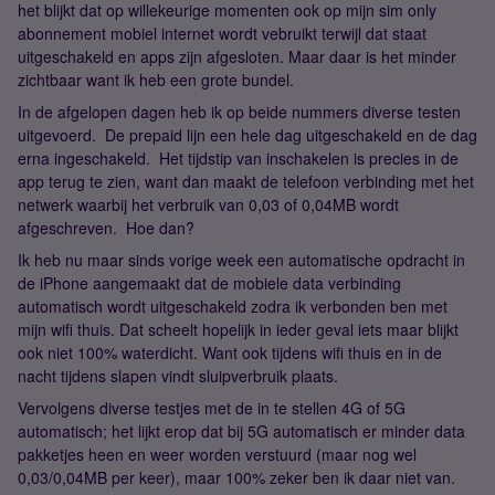
het blijkt dat op willekeurige momenten ook op mijn sim only
abonnement mobiel internet wordt vebruikt terwijl dat staat
uitgeschakeld en apps zijn afgesloten. Maar daar is het minder
zichtbaar want ik heb een grote bundel.
In de afgelopen dagen heb ik op beide nummers diverse testen
uitgevoerd. De prepaid lijn een hele dag uitgeschakeld en de dag
erna ingeschakeld. Het tijdstip van inschakelen is precies in de
app terug te zien, want dan maakt de telefoon verbinding met het
netwerk waarbij het verbruik van 0,03 of 0,04MB wordt
afgeschreven. Hoe dan?
Ik heb nu maar sinds vorige week een automatische opdracht in
de iPhone aangemaakt dat de mobiele data verbinding
automatisch wordt uitgeschakeld zodra ik verbonden ben met
mijn wifi thuis. Dat scheelt hopelijk in ieder geval iets maar blijkt
ook niet 100% waterdicht. Want ook tijdens wifi thuis en in de
nacht tijdens slapen vindt sluipverbruik plaats.
Vervolgens diverse testjes met de in te stellen 4G of 5G
automatisch; het lijkt erop dat bij 5G automatisch er minder data
pakketjes heen en weer worden verstuurd (maar nog wel
0,03/0,04MB per keer), maar 100% zeker ben ik daar niet van.