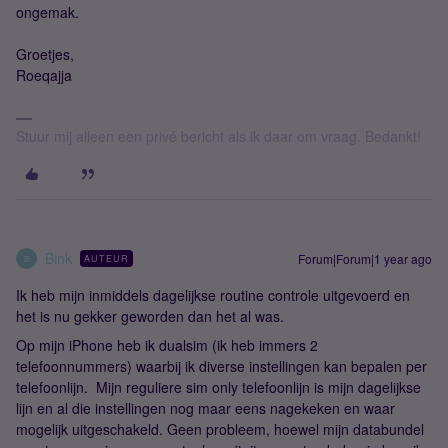
ongemak.
Groetjes,
Roeqajja
Stuur mij alleen een privé bericht als ik daar om vraag. Bedankt!
Bink
Forum|Forum|1 year ago
AUTEUR
B
Ik heb mijn inmiddels dagelijkse routine controle uitgevoerd en
het is nu gekker geworden dan het al was.
Op mijn iPhone heb ik dualsim (ik heb immers 2
telefoonnummers) waarbij ik diverse instellingen kan bepalen per
telefoonlijn. Mijn reguliere sim only telefoonlijn is mijn dagelijkse
lijn en al die instellingen nog maar eens nagekeken en waar
mogelijk uitgeschakeld. Geen probleem, hoewel mijn databundel