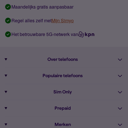
Maandelijks gratis aanpasbaar
Regel alles zelf met
Mijn Simyo
Het betrouwbare 5G-netwerk van
Over telefoons
Abonnement met telefoon
Populaire telefoons
Informatie over telefoons
Pixel 10
Sim Only
Alle telefoons
Pixel 9a
Sim Only
Prepaid
iPhone 16
Sim Only internet
Prepaid
iPhone 16e
Merken
Onbeperkt bellen