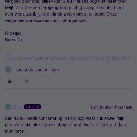
vergoed door ons, alleen kan ik hier helaas nog niet meer over
kwijt. Zodra ik een terugkoppeling heb gekregen en hier meer
over weet, zal ik jullie dit laten weten onder dit topic. Onze
welgemeende excuses voor het ongemak.
Groetjes,
Roeqajja
Stuur mij alleen een privé bericht als ik daar om vraag. Bedankt!
1 persoon vindt dit leuk
B
Bink
Forum|Forum|1 year ago
AUTEUR
B
Een aanvullende constatering in mijn app waarin ik zowel mijn
prepaid e-sim als sim only abonnement (fysieke sim kaart) kan
monitoren: