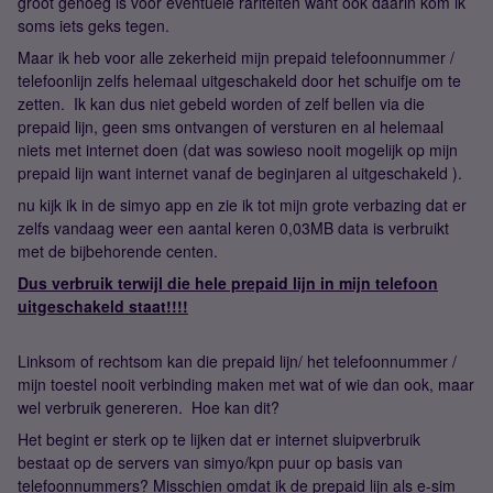
groot genoeg is voor eventuele rariteiten want ook daarin kom ik
soms iets geks tegen.
Maar ik heb voor alle zekerheid mijn prepaid telefoonnummer /
telefoonlijn zelfs helemaal uitgeschakeld door het schuifje om te
zetten. Ik kan dus niet gebeld worden of zelf bellen via die
prepaid lijn, geen sms ontvangen of versturen en al helemaal
niets met internet doen (dat was sowieso nooit mogelijk op mijn
prepaid lijn want internet vanaf de beginjaren al uitgeschakeld ).
nu kijk ik in de simyo app en zie ik tot mijn grote verbazing dat er
zelfs vandaag weer een aantal keren 0,03MB data is verbruikt
met de bijbehorende centen.
Dus verbruik terwijl die hele prepaid lijn in mijn telefoon
uitgeschakeld staat!!!!
Linksom of rechtsom kan die prepaid lijn/ het telefoonnummer /
mijn toestel nooit verbinding maken met wat of wie dan ook, maar
wel verbruik genereren. Hoe kan dit?
Het begint er sterk op te lijken dat er internet sluipverbruik
bestaat op de servers van simyo/kpn puur op basis van
telefoonnummers? Misschien omdat ik de prepaid lijn als e-sim