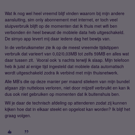
Wat ik nog wel heel vreemd blijf vinden waarom bij mijn andere
aansluiting, sim only abonnement met internet, er toch veel
sluipverbruik blijft op de momenten dat ik thuis met wifi ben
verbonden én heel bewust de mobiele data heb uitgeschakeld.
De simyo app levert mij daar iedere dag het bewijs van.
In de verbruiksmeter zie ik op de meest vreemde tijdstippen
verbruik dat varieert van 0,02/0,03MB tot zelfs 59MB en alles wat
daar tussen zit. Vooral ook ‘s nachts terwijl ik slaap. Mijn telefoon
heb ik juist al enige tijd ingesteld dat mobiele data automatisch
wordt uitgeschakeld zodra ik verbind met mijn thuisnetwerk.
Alle MB’s die op deze manier per maand stiekem van mijn bundel
afgaan zijn nutteloos verloren, niet door mijzelf verbruikt en kan ik
dus ook niet gebruiken op momenten dat ik buitenshuis ben.
Wil je daar de technisch afdeling op attenderen zodat zij kunnen
kijken hoe dat in elkaar steekt en opgelost kan worden? Ik blijf het
graag volgen.