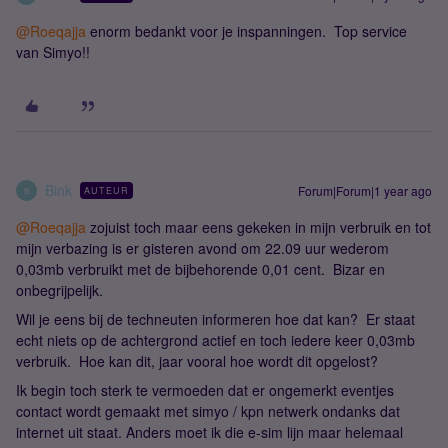
@Roeqajja
enorm bedankt voor je inspanningen. Top service
van Simyo!!
Bink
Forum|Forum|1 year ago
AUTEUR
B
@Roeqajja
zojuist toch maar eens gekeken in mijn verbruik en tot
mijn verbazing is er gisteren avond om 22.09 uur wederom
0,03mb verbruikt met de bijbehorende 0,01 cent. Bizar en
onbegrijpelijk.
Wil je eens bij de techneuten informeren hoe dat kan? Er staat
echt niets op de achtergrond actief en toch iedere keer 0,03mb
verbruik. Hoe kan dit, jaar vooral hoe wordt dit opgelost?
Ik begin toch sterk te vermoeden dat er ongemerkt eventjes
contact wordt gemaakt met simyo / kpn netwerk ondanks dat
internet uit staat. Anders moet ik die e-sim lijn maar helemaal