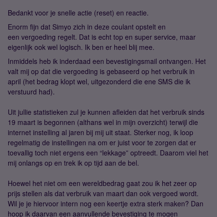
Bedankt voor je snelle actie (reset) en reactie.
Enorm fijn dat Simyo zich in deze coulant opstelt en
een vergoeding regelt. Dat is echt top en super service, maar
eigenlijk ook wel logisch. Ik ben er heel blij mee.
Inmiddels heb ik inderdaad een bevestigingsmail ontvangen. Het
valt mij op dat die vergoeding is gebaseerd op het verbruik in
april (het bedrag klopt wel, uitgezonderd die ene SMS die ik
verstuurd had).
Uit jullie statistieken zul je kunnen afleiden dat het verbruik sinds
19 maart is begonnen (althans wel in mijn overzicht) terwijl die
internet instelling al jaren bij mij uit staat. Sterker nog, ik loop
regelmatig de instellingen na om er juist voor te zorgen dat er
toevallig toch niet ergens een “lekkage” optreedt. Daarom viel het
mij onlangs op en trek ik op tijd aan de bel.
Hoewel het niet om een wereldbedrag gaat zou ik het zeer op
prijs stellen als dat verbruik van maart dan ook vergoed wordt.
Wil je je hiervoor intern nog een keertje extra sterk maken? Dan
hoop ik daarvan een aanvullende bevestiging te mogen