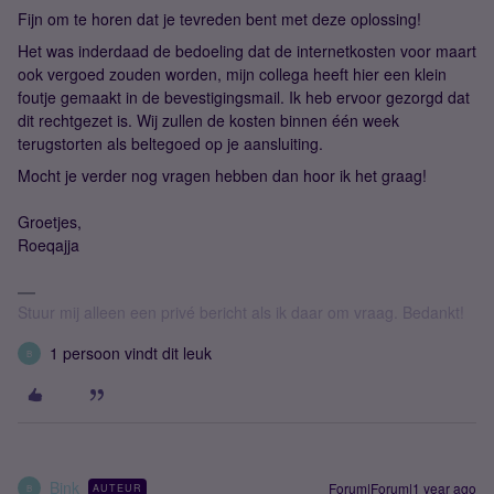
Fijn om te horen dat je tevreden bent met deze oplossing!
Het was inderdaad de bedoeling dat de internetkosten voor maart
ook vergoed zouden worden, mijn collega heeft hier een klein
foutje gemaakt in de bevestigingsmail. Ik heb ervoor gezorgd dat
dit rechtgezet is. Wij zullen de kosten binnen één week
terugstorten als beltegoed op je aansluiting.
Mocht je verder nog vragen hebben dan hoor ik het graag!
Groetjes,
Roeqajja
Stuur mij alleen een privé bericht als ik daar om vraag. Bedankt!
1 persoon vindt dit leuk
B
Bink
Forum|Forum|1 year ago
AUTEUR
B