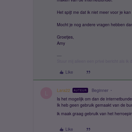
Het spijt me dat ik niet meer voor je ka
Mocht je nog andere vragen hebben dan 
Groetjes,
Amy
Stuur mij alleen een privé bericht als i
Like
Lara22
Beginner
AUTEUR
L
Is het mogelijk om dan de internetbundel
Ik heb geen gebruik gemaakt van de bun
ik maak graag gebruik van het herroepi
Like