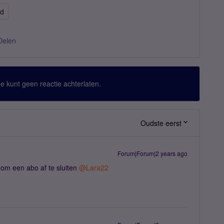
id
Delen
 Je kunt geen reactie achterlaten.
Oudste eerst
Forum|Forum|2 years ago
om een abo af te sluiten
@Lara22