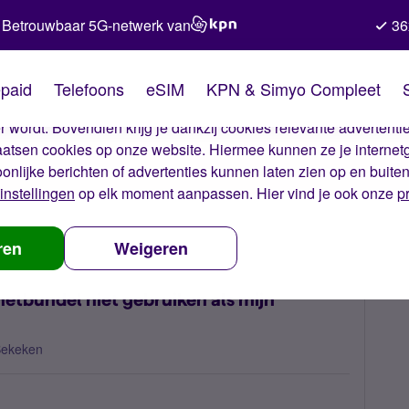
Betrouwbaar 5G-netwerk van
36
kies van Simyo
paid
Telefoons
eSIM
KPN & Simyo Compleet
okies op onze website. Met deze cookies zorgen wij ervoor dat j
 wordt. Bovendien krijg je dankzij cookies relevante advertentie
laatsen cookies op onze website. Hiermee kunnen ze je internet
oonlijke berichten of advertenties kunnen laten zien op en buite
instellingen
op elk moment aanpassen. Hier vind je ook onze
p
 Prepaid internetbundel niet gebruiken als mijn beltegoed op is?
ren
Weigeren
etbundel niet gebruiken als mijn
Bekeken