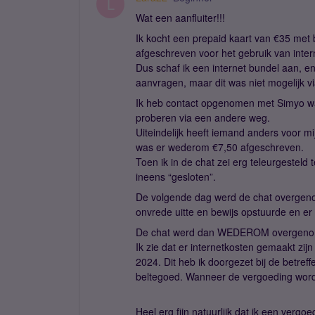
L
Wat een aanfluiter!!!
Ik kocht een prepaid kaart van €35 met 
afgeschreven voor het gebruik van inte
Dus schaf ik een internet bundel aan, e
aanvragen, maar dit was niet mogelijk v
Ik heb contact opgenomen met Simyo wa
proberen via een andere weg.
Uiteindelijk heeft iemand anders voor m
was er wederom €7,50 afgeschreven.
Toen ik in de chat zei erg teleurgesteld 
ineens “gesloten”.
De volgende dag werd de chat overgen
onvrede uitte en bewijs opstuurde en e
De chat werd dan WEDEROM overgenome
Ik zie dat er internetkosten gemaakt zi
2024. Dit heb ik doorgezet bij de betref
beltegoed. Wanneer de vergoeding wordt
Heel erg fijn natuurlijk dat ik een vergo