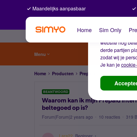
Maandelijks aanpasbaar
De coo
Home
Sim Only
Pre
Wij gebruiken co
website nog beter
derde partijen p
Menu
zodat wij je pers
Je kan je
cookie-
Home
Producten
Prepaid
Waarom kan ik mijn
Accepte
BEANTWOORD
Waarom kan ik mijn Prepaid intern
beltegoed op is?
Forum|Forum|2 years ago
10 reacties
319 
Lara22
Beginner