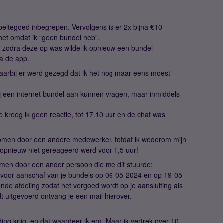
beltegoed inbegrepen. Vervolgens is er 2x bijna €10
rnet omdat ik “geen bundel heb”.
n zodra deze op was wilde ik opnieuw een bundel
ia de app.
arbij er werd gezegd dat ik het nog maar eens moest
ij een internet bundel aan kunnen vragen, maar inmiddels
te kreeg ik geen reactie, tot 17.10 uur en de chat was
omen door een andere medewerker, totdat ik wederom mijn
r opnieuw niet gereageerd werd voor 1,5 uur!
n door een ander persoon die me dit stuurde:
jn voor aanschaf van je bundels op 06-05-2024 en op 19-05-
fende afdeling zodat het vergoed wordt op je aansluiting als
 uitgevoerd ontvang je een mail hierover.
eding krijg, en dat waardeer ik erg. Maar ik vertrek over 10