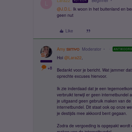
Lara22
Beginner
AUTEUR
L
@J.D.L.
Ik woon in het buitenland en b
geen nut
Like
Amy
Moderator
ANTWOOR
Hoi
@Lara22
,
+8
Bedankt voor je bericht. Wat jammer da
oprechte excuses hiervoor.
Ik zie inderdaad dat je een tegemoetkom
verbruikt terwijl er geen internetbundel
je uitgaand geen gebruik maken van de p
internetbundel. Dit staat ook op onze
je destijds mee akkoord bent gegaan.
Zodra de vergoeding is opgepakt wordt d
maken van de internetbundel.