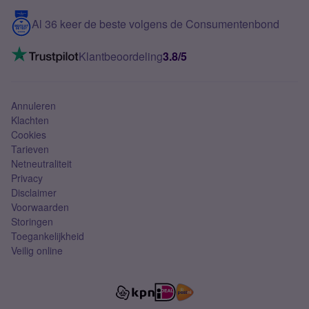
5G internet
Contact
Al 36 keer de beste volgens de Consumentenbond
Mobiel internet
VoLTE 4G bellen
Klantbeoordeling
3.8/5
Mobiel abonnement
Simkaart
Annuleren
Klachten
Cookies
Tarieven
Netneutraliteit
Privacy
Disclaimer
Voorwaarden
Storingen
Toegankelijkheid
Veilig online