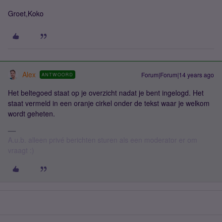
Groet,Koko
Alex
Forum|Forum|14 years ago
ANTWOORD
Het beltegoed staat op je overzicht nadat je bent ingelogd. Het
staat vermeld in een oranje cirkel onder de tekst waar je welkom
wordt geheten.
A.u.b. alleen privé berichten sturen als een moderator er om
vraagt :)