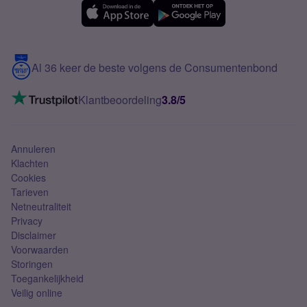
eSIM
Samsung A56
Over Simyo
Samsung
Meerdere nummers
Samsung S25 FE
Blog
5G internet
Contact
Al 36 keer de beste volgens de Consumentenbond
Mobiel internet
VoLTE 4G bellen
Klantbeoordeling
3.8/5
Mobiel abonnement
Simkaart
Annuleren
Klachten
Cookies
Tarieven
Netneutraliteit
Privacy
Disclaimer
Voorwaarden
Storingen
Toegankelijkheid
Veilig online