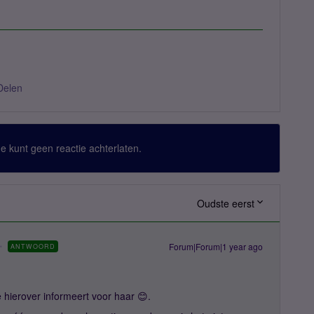
Delen
 Je kunt geen reactie achterlaten.
Oudste eerst
Forum|Forum|1 year ago
ANTWOORD
je hierover informeert voor haar 😊.