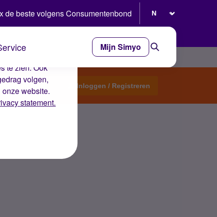
Selecteer taal
x de beste volgens Consumentenbond
Service
Mijn Simyo
e ervaring op de
s te zien. Ook
gedrag volgen,
Start een topic
Inloggen / Registreren
n onze website.
rivacy statement.