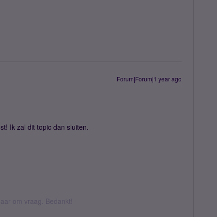
Forum|Forum|1 year ago
! Ik zal dit topic dan sluiten.
k daar om vraag. Bedankt!