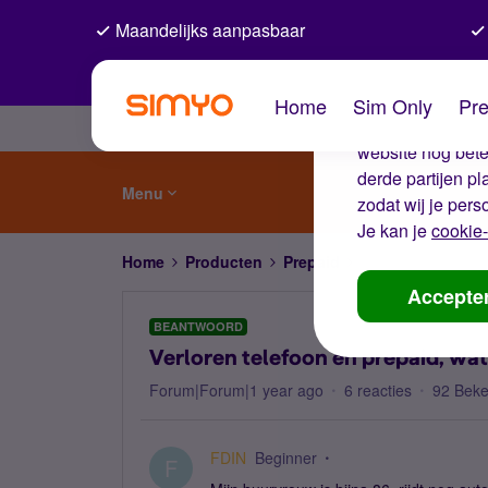
Maandelijks aanpasbaar
De coo
Home
Sim Only
Pre
Wij gebruiken co
website nog beter
derde partijen p
Menu
zodat wij je pers
Je kan je
cookie-
Home
Producten
Prepaid
Verloren telefoon 
Accepte
BEANTWOORD
Verloren telefoon en prepaid, wa
Forum|Forum|1 year ago
6 reacties
92 Bek
FDIN
Beginner
F