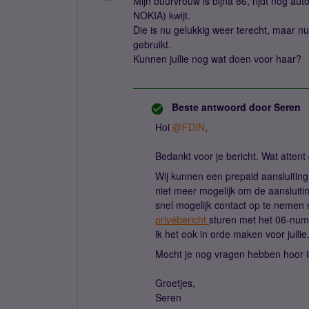
Mijn buurvrouw is bijna 86, rijdt nog aut
NOKIA) kwijt.
Die is nu gelukkig weer terecht, maar n
gebruikt.
Kunnen jullie nog wat doen voor haar?
Beste antwoord door
Seren
Hoi
@FDIN
,
Bedankt voor je bericht. Wat attent
Wij kunnen een prepaid aansluitin
niet meer mogelijk om de aansluitin
snel mogelijk contact op te nemen
privébericht
sturen met het 06-nu
ik het ook in orde maken voor jullie
Mocht je nog vragen hebben hoor i
Groetjes,
Seren