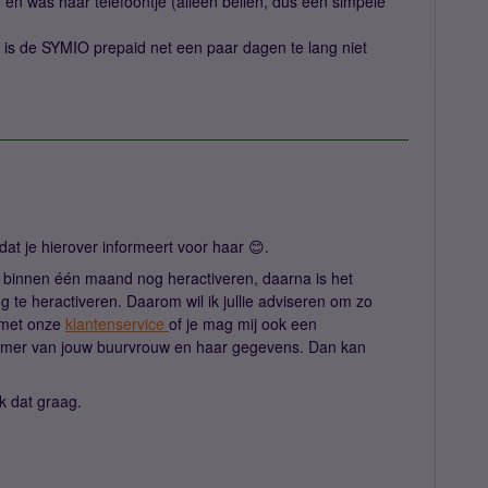
o en was haar telefoontje (alleen bellen, dus een simpele
u is de SYMIO prepaid net een paar dagen te lang niet
 dat je hierover informeert voor haar 😊.
g binnen één maand nog heractiveren, daarna is het
g te heractiveren. Daarom wil ik jullie adviseren om zo
 met onze
klantenservice
of je mag mij ook een
mmer van jouw buurvrouw en haar gegevens. Dan kan
.
k dat graag.