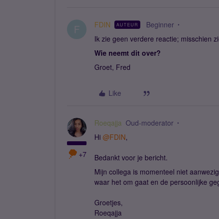
FDIN
Beginner
AUTEUR
F
Ik zie geen verdere reactie; misschien z
Wie neemt dit over?
Groet, Fred
Like
Roeqajja
Oud-moderator
Hi ​
@FDIN
,
+7
Bedankt voor je bericht.
Mijn collega is momenteel niet aanwezig
waar het om gaat en de persoonlijke geg
Groetjes,
Roeqajja