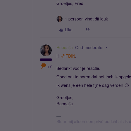
Groetjes, Fred
1 persoon vindt dit leuk
Like
Roeqajja
Oud-moderator
Hi ​
@FDIN
,
+7
Bedankt voor je reactie.
Goed om te horen dat het toch is opgelost
Ik wens je een hele fijne dag verder! 🙂
Groetjes,
Roeqajja
Stuur mij alleen een privé bericht als i