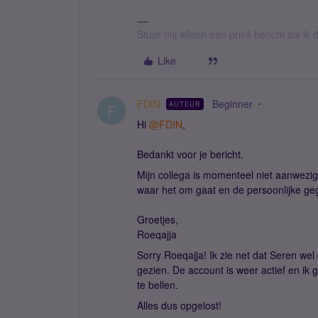
Stuur mij alleen een privé bericht als i
Like
FDIN
Beginner
AUTEUR
F
Hi ​
@FDIN
,
Bedankt voor je bericht.
Mijn collega is momenteel niet aanwezig
waar het om gaat en de persoonlijke geg
Groetjes,
Roeqajja
Sorry Roeqajja! Ik zie net dat Seren we
gezien. De account is weer actief en ik
te bellen.
Alles dus opgelost!