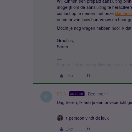
Wij kunnen een prepaid aansluiting bin
mogelijk om de aansluiting te heractiver
contact op te nemen met onze
klantens
nummer van jouw buurvrouw en haar gege
Mocht je nog vragen hebben hoor ik da
Groetjes,
Seren
Stuur mij alleen een privébericht als ik
Like
FDIN
Beginner
AUTEUR
F
Dag Seren, Ik heb je een privébericht ge
1 persoon vindt dit leuk
Like