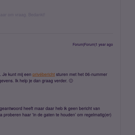
k daar om vraag. Bedankt!
Forum|Forum|1 year ago
. Je kunt mij een
privébericht
sturen met het 06-nummer
evens. Ik help je dan graag verder. 🙂
l geantwoord heeft maar daar heb ik geen bericht van
 ga proberen haar 'in de gaten te houden’ om regelmatig(er)