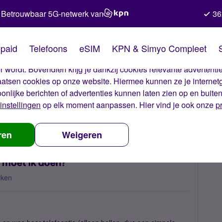
Betrouwbaar 5G-netwerk van
36
kies van Simyo
paid
Telefoons
eSIM
KPN & Simyo Compleet
okies op onze website. Met deze cookies zorgen wij ervoor dat j
 wordt. Bovendien krijg je dankzij cookies relevante advertentie
laatsen cookies op onze website. Hiermee kunnen ze je internet
oonlijke berichten of advertenties kunnen laten zien op en buite
instellingen
op elk moment aanpassen. Hier vind je ook onze
p
en prepaid, wat moet ik doen?
ren
Weigeren
t moet ik doen?
eken