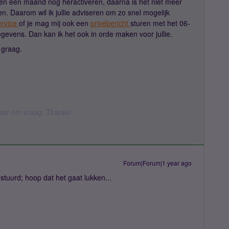
nen één maand nog heractiveren, daarna is het niet meer
en. Daarom wil ik jullie adviseren om zo snel mogelijk
ervice
of je mag mij ook een
privébericht
sturen met het 06-
vens. Dan kan ik het ook in orde maken voor jullie.
t graag.
 daar om vraag. Thanks!
Forum|Forum|1 year ago
stuurd; hoop dat het gaat lukken...