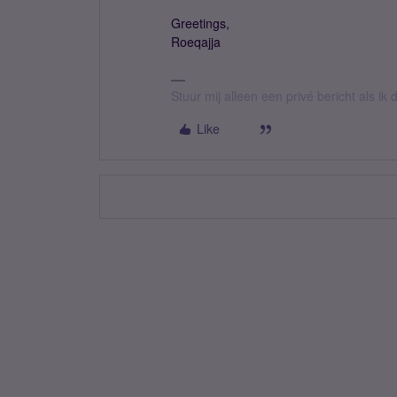
Greetings,
Roeqajja
Stuur mij alleen een privé bericht als i
Like