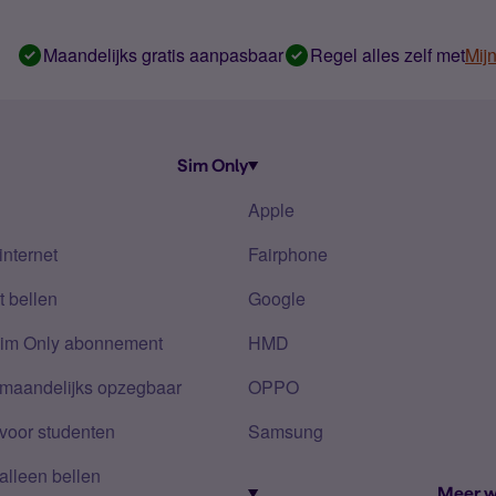
Maandelijks gratis aanpasbaar
Regel alles zelf met
Mij
Sim Only
Apple
internet
Fairphone
 bellen
Google
Sim Only abonnement
HMD
 maandelijks opzegbaar
OPPO
voor studenten
Samsung
alleen bellen
Meer w