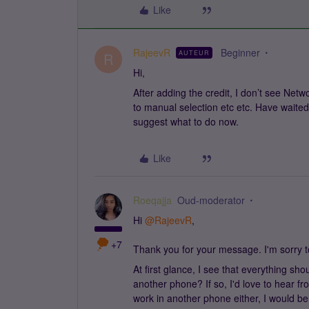
Like
RajeevR
Beginner
AUTEUR
R
Hi,
After adding the credit, I don’t see Netw
to manual selection etc etc. Have waited 
suggest what to do now.
Like
Roeqajja
Oud-moderator
Hi ​
@RajeevR
,
+7
Thank you for your message. I'm sorry t
At first glance, I see that everything sho
another phone? If so, I'd love to hear fro
work in another phone either, I would 