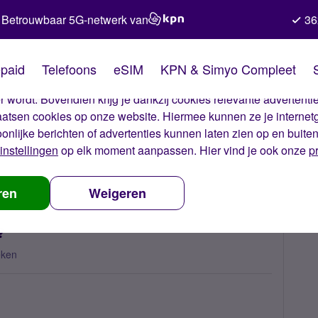
Betrouwbaar 5G-netwerk van
36
kies van Simyo
paid
Telefoons
eSIM
KPN & Simyo Compleet
okies op onze website. Met deze cookies zorgen wij ervoor dat j
 wordt. Bovendien krijg je dankzij cookies relevante advertentie
laatsen cookies op onze website. Hiermee kunnen ze je internet
oonlijke berichten of advertenties kunnen laten zien op en buite
instellingen
op elk moment aanpassen. Hier vind je ook onze
p
, what can I do?
ren
Weigeren
?
eken