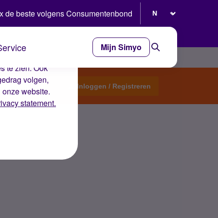
Selecteer taal
x de beste volgens Consumentenbond
Service
Mijn Simyo
e ervaring op de
s te zien. Ook
gedrag volgen,
Start een topic
Inloggen / Registreren
n onze website.
rivacy statement.