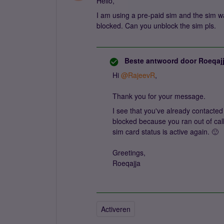
Hello,
I am using a pre-paid sim and the sim w
blocked. Can you unblock the sim pls.
Beste antwoord door
Roeqaj
Hi ​
@RajeevR
,
Thank you for your message.
I see that you've already contacte
blocked because you ran out of call
sim card status is active again. 🙂
Greetings,
Roeqajja
Activeren