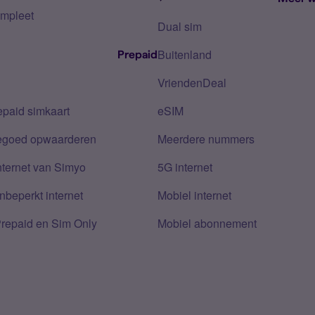
mpleet
Dual sim
Buitenland
Prepaid
VriendenDeal
epaid simkaart
eSIM
tegoed opwaarderen
Meerdere nummers
nternet van Simyo
5G internet
nbeperkt internet
Mobiel internet
Prepaid en Sim Only
Mobiel abonnement