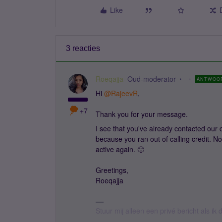
Like
3 reacties
Roeqajja
Oud-moderator
ANTWOO
Hi ​
@RajeevR
,
+7
Thank you for your message.
I see that you've already contacted our
because you ran out of calling credit. No
active again. 🙂
Greetings,
Roeqajja
Stuur mij alleen een privé bericht als i