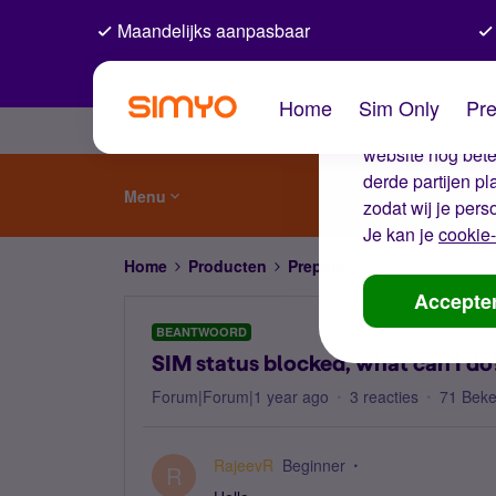
Maandelijks aanpasbaar
De coo
Home
Sim Only
Pre
Wij gebruiken co
website nog beter
derde partijen p
Menu
zodat wij je pers
Je kan je
cookie-
Home
Producten
Prepaid
SIM status blocked
Accepte
BEANTWOORD
SIM status blocked, what can I do
Forum|Forum|1 year ago
3 reacties
71 Bek
RajeevR
Beginner
R