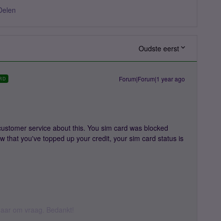
Delen
Oudste eerst
Forum|Forum|1 year ago
RD
 customer service about this. You sim card was blocked
w that you've topped up your credit, your sim card status is
k daar om vraag. Bedankt!