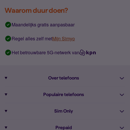
Waarom duur doen?
Maandelijks gratis aanpasbaar
Regel alles zelf met
Mijn Simyo
Het betrouwbare 5G-netwerk van
Over telefoons
Abonnement met telefoon
Populaire telefoons
Informatie over telefoons
Pixel 10
Sim Only
Alle telefoons
Pixel 9a
Sim Only
Prepaid
iPhone 16