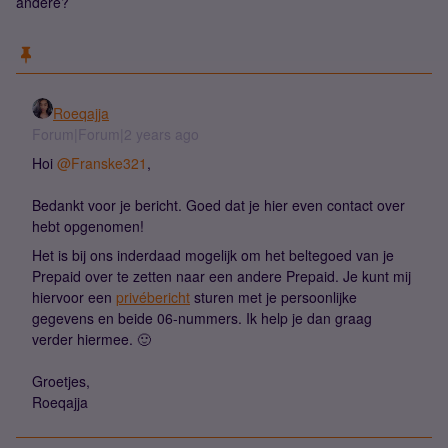
andere?
Roeqajja
Forum|Forum|2 years ago
Hoi
@Franske321
,
Bedankt voor je bericht. Goed dat je hier even contact over
hebt opgenomen!
Het is bij ons inderdaad mogelijk om het beltegoed van je
Prepaid over te zetten naar een andere Prepaid. Je kunt mij
hiervoor een
privébericht
sturen met je persoonlijke
gegevens en beide 06-nummers. Ik help je dan graag
verder hiermee. 🙂
Groetjes,
Roeqajja