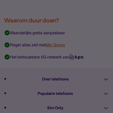
Waarom duur doen?
Maandelijks gratis aanpasbaar
Regel alles zelf met
Mijn Simyo
Het betrouwbare 5G-netwerk van
Over telefoons
Abonnement met telefoon
Populaire telefoons
Informatie over telefoons
Pixel 10
Sim Only
Alle telefoons