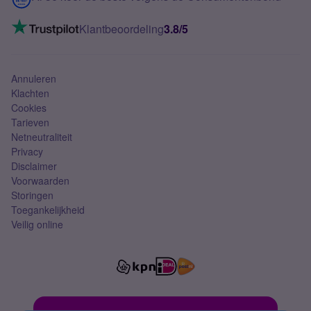
Mobiel internet
VoLTE 4G bellen
Klantbeoordeling
3.8/5
Mobiel abonnement
Simkaart
Annuleren
Klachten
Cookies
Tarieven
Netneutraliteit
Privacy
Disclaimer
Voorwaarden
Storingen
Toegankelijkheid
Veilig online