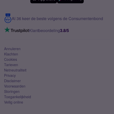
Meerdere nummers
Samsung S25 FE
Blog
5G internet
Contact
Al 36 keer de beste volgens de Consumentenbond
Mobiel internet
VoLTE 4G bellen
Klantbeoordeling
3.8/5
Mobiel abonnement
Simkaart
Annuleren
Klachten
Cookies
Tarieven
Netneutraliteit
Privacy
Disclaimer
Voorwaarden
Storingen
Toegankelijkheid
Veilig online