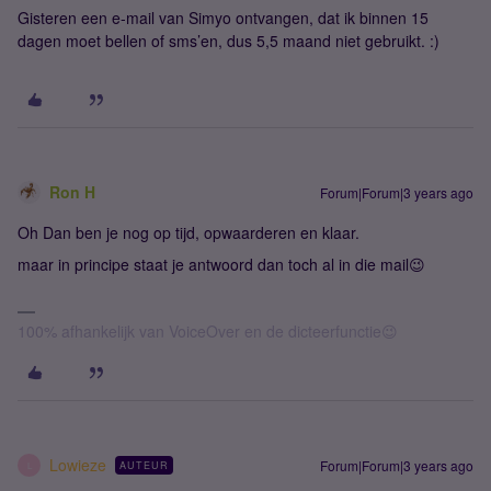
Gisteren een e-mail van Simyo ontvangen, dat ik binnen 15
dagen moet bellen of sms’en, dus 5,5 maand niet gebruikt. :)
Ron H
Forum|Forum|3 years ago
Oh Dan ben je nog op tijd, opwaarderen en klaar.
maar in principe staat je antwoord dan toch al in die mail😉
100% afhankelijk van VoiceOver en de dicteerfunctie😉
Lowieze
Forum|Forum|3 years ago
AUTEUR
L