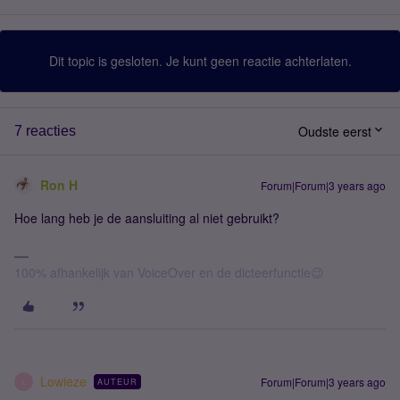
Dit topic is gesloten. Je kunt geen reactie achterlaten.
Oudste eerst
7 reacties
Ron H
Forum|Forum|3 years ago
Hoe lang heb je de aansluiting al niet gebruikt?
100% afhankelijk van VoiceOver en de dicteerfunctie😉
Lowieze
Forum|Forum|3 years ago
AUTEUR
L