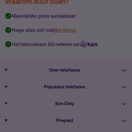
Waarom duur doen?
Maandelijks gratis aanpasbaar
Regel alles zelf met
Mijn Simyo
Het betrouwbare 5G-netwerk van
Over telefoons
Abonnement met telefoon
Populaire telefoons
Informatie over telefoons
Pixel 10
Sim Only
Alle telefoons
Pixel 9a
Sim Only
Prepaid
iPhone 16
Sim Only internet