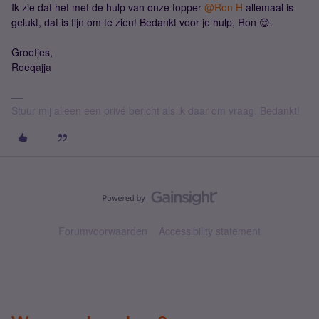
Ik zie dat het met de hulp van onze topper
@Ron H
allemaal is
gelukt, dat is fijn om te zien! Bedankt voor je hulp, Ron 😊.
Groetjes,
Roeqajja
Stuur mij alleen een privé bericht als ik daar om vraag. Bedankt!
Forumvoorwaarden
Accessibility statement