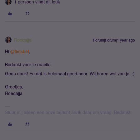
1 persoon vindt dit leuk
Roeqajja
Forum|Forum|1 year ago
Hi ​
@fietsbel
,
Bedankt voor je reactie.
Geen dank! En dat is helemaal goed hoor. Wij horen wel van je. :)
Groetjes,
Roeqajja
Stuur mij alleen een privé bericht als ik daar om vraag. Bedankt!