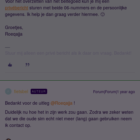
Voor het overzetten van het beltegoed kun je mij een
privébericht
sturen met beide 06-nummers en de persoonlijke
gegevens. Ik help je dan graag verder hiermee. 🙂
Groetjes,
Roeqajja
Stuur mij alleen een privé bericht als ik daar om vraag. Bedankt!
fietsbel
Forum|Forum|1 year ago
AUTEUR
F
Bedankt voor de uitleg ​
@Roeqajja
!
Duidelijk nu hoe het in zijn werk zou gaan. Zodra we zeker weten
dat we die oude sim echt niet meer (lang) gaan gebruiken neem
ik contact op.