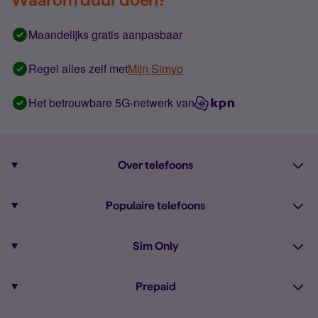
Maandelijks gratis aanpasbaar
Regel alles zelf met
Mijn Simyo
Het betrouwbare 5G-netwerk van
Over telefoons
Abonnement met telefoon
Populaire telefoons
Informatie over telefoons
Pixel 10
Sim Only
Alle telefoons
Pixel 9a
Sim Only
Prepaid
iPhone 16
Sim Only internet
Prepaid