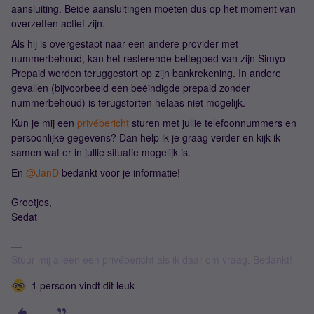
aansluiting. Beide aansluitingen moeten dus op het moment van
overzetten actief zijn.
Als hij is overgestapt naar een andere provider met
nummerbehoud, kan het resterende beltegoed van zijn Simyo
Prepaid worden teruggestort op zijn bankrekening. In andere
gevallen (bijvoorbeeld een beëindigde prepaid zonder
nummerbehoud) is terugstorten helaas niet mogelijk.
Kun je mij een
privébericht
sturen met jullie telefoonnummers en
persoonlijke gegevens? Dan help ik je graag verder en kijk ik
samen wat er in jullie situatie mogelijk is.
En ​
@JanD
bedankt voor je informatie!
Groetjes,
Sedat
Stuur mij alleen een privébericht als ik daar om vraag. Bedankt!
1 persoon vindt dit leuk