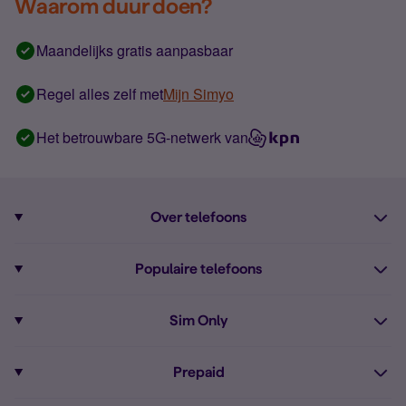
Waarom duur doen?
Maandelijks gratis aanpasbaar
Regel alles zelf met
Mijn Simyo
Het betrouwbare 5G-netwerk van
Over telefoons
Abonnement met telefoon
Populaire telefoons
Informatie over telefoons
Pixel 10
Sim Only
Alle telefoons
Pixel 9a
Sim Only
Prepaid
iPhone 16
Sim Only internet