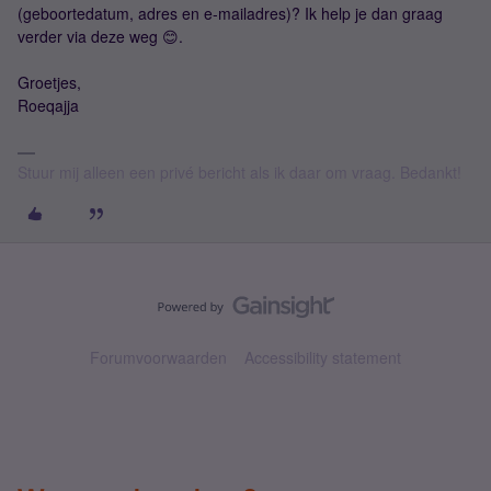
(geboortedatum, adres en e-mailadres)? Ik help je dan graag
verder via deze weg 😊.
Groetjes,
Roeqajja
Stuur mij alleen een privé bericht als ik daar om vraag. Bedankt!
Forumvoorwaarden
Accessibility statement