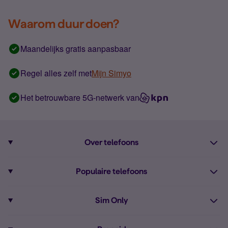
Waarom duur doen?
Maandelijks gratis aanpasbaar
Regel alles zelf met
Mijn Simyo
Het betrouwbare 5G-netwerk van
Over telefoons
Abonnement met telefoon
Populaire telefoons
Informatie over telefoons
Pixel 10
Sim Only
Alle telefoons
Pixel 9a
Sim Only