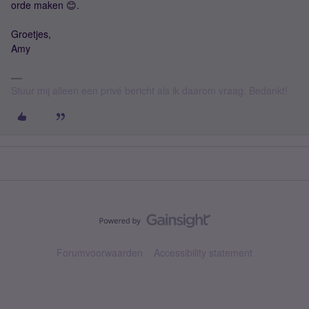
orde maken 😊.
Groetjes,
Amy
Stuur mij alleen een privé bericht als ik daarom vraag. Bedankt!
Forumvoorwaarden
Accessibility statement