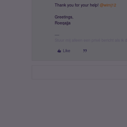
Thank you for your help!
@wimj12
Greetings,
Roeqajja
Stuur mij alleen een privé bericht als i
Like