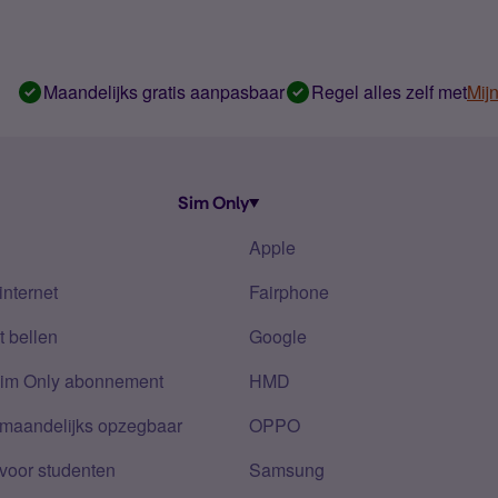
Maandelijks gratis aanpasbaar
Regel alles zelf met
Mij
Sim Only
Apple
internet
Fairphone
 bellen
Google
Sim Only abonnement
HMD
 maandelijks opzegbaar
OPPO
voor studenten
Samsung