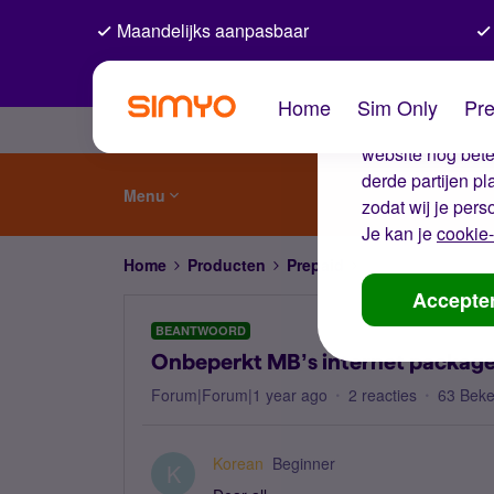
Maandelijks aanpasbaar
De coo
Home
Sim Only
Pre
Wij gebruiken co
website nog beter
derde partijen p
Menu
zodat wij je pers
Je kan je
cookie-
Home
Producten
Prepaid
Onbeperkt MB’s in
Accepte
BEANTWOORD
Onbeperkt MB’s internet package 
Forum|Forum|1 year ago
2 reacties
63 Bek
Korean
Beginner
K