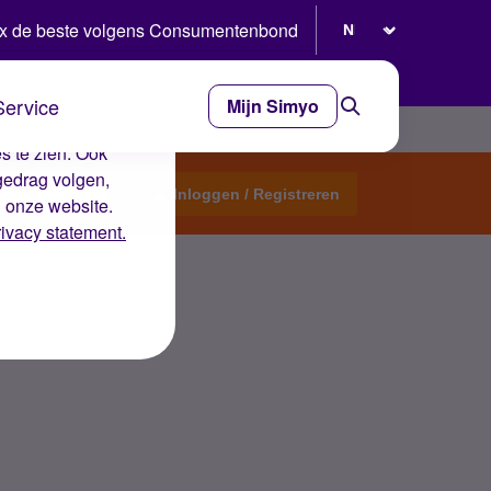
Selecteer taal
x de beste volgens Consumentenbond
Service
Mijn Simyo
e ervaring op de
s te zien. Ook
gedrag volgen,
Start een topic
Inloggen / Registreren
n onze website.
rivacy statement.