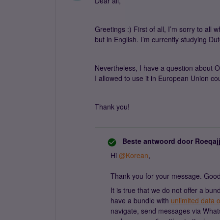
Dear all,
Greetings :) First of all, I’m sorry to al
but in English. I’m currently studying Du
Nevertheless, I have a question about O
I allowed to use it in European Union co
Thank you!
Beste antwoord door
Roeqaj
Hi
@Korean
,
Thank you for your message. Good 
It is true that we do not offer a bu
have a bundle with
unlimited data 
navigate, send messages via Whatsa