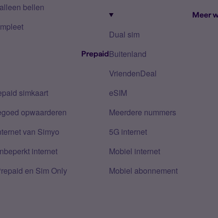
alleen bellen
Meer w
mpleet
Dual sim
Buitenland
Prepaid
VriendenDeal
epaid simkaart
eSIM
tegoed opwaarderen
Meerdere nummers
nternet van Simyo
5G internet
nbeperkt internet
Mobiel internet
Prepaid en Sim Only
Mobiel abonnement