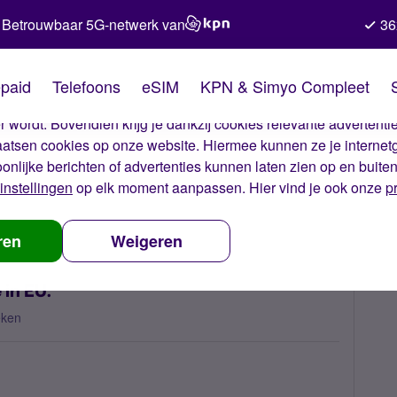
Betrouwbaar 5G-netwerk van
36
kies van Simyo
paid
Telefoons
eSIM
KPN & Simyo Compleet
okies op onze website. Met deze cookies zorgen wij ervoor dat j
 wordt. Bovendien krijg je dankzij cookies relevante advertentie
laatsen cookies op onze website. Hiermee kunnen ze je internet
oonlijke berichten of advertenties kunnen laten zien op en buite
instellingen
op elk moment aanpassen. Hier vind je ook onze
p
ternet package in EU.
ren
Weigeren
in EU.
eken