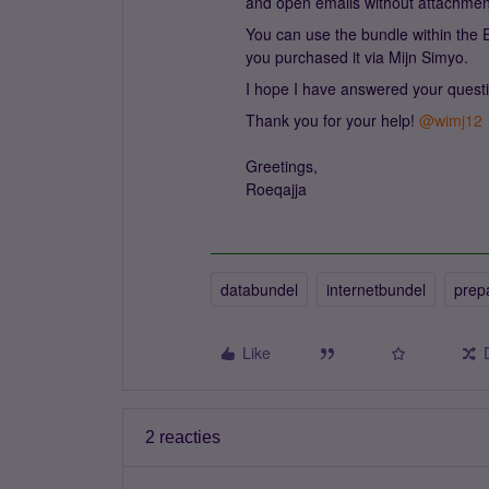
and open emails without attachmen
You can use the bundle within the 
you purchased it via Mijn Simyo.
I hope I have answered your quest
Thank you for your help!
@wimj12
Greetings,
Roeqajja
databundel
internetbundel
prep
Like
2 reacties