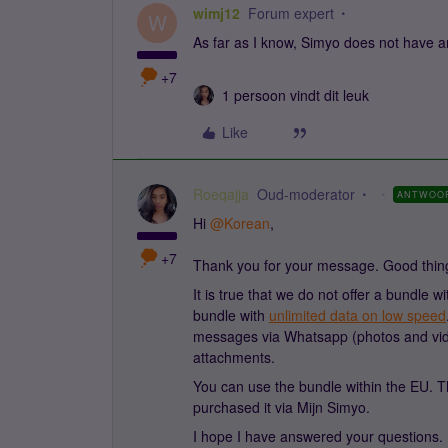
wimj12
Forum expert
W
As far as I know, Simyo does not have 
+7
1 persoon vindt dit leuk
Like
Roeqajja
Oud-moderator
ANTWOO
Hi
@Korean
,
+7
Thank you for your message. Good thing
It is true that we do not offer a bundle 
bundle with
unlimited data on low speed
messages via Whatsapp (photos and vide
attachments.
You can use the bundle within the EU. T
purchased it via Mijn Simyo.
I hope I have answered your questions.