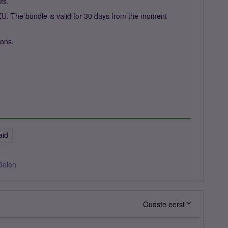
ts.
EU. The bundle is valid for 30 days from the moment
ions.
aid
Delen
Oudste eerst