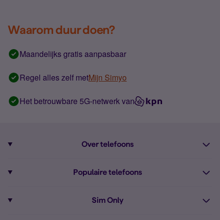
Waarom duur doen?
Maandelijks gratis aanpasbaar
Regel alles zelf met
Mijn Simyo
Het betrouwbare 5G-netwerk van
Over telefoons
Abonnement met telefoon
Populaire telefoons
Informatie over telefoons
Pixel 10
Sim Only
Alle telefoons
Pixel 9a
Sim Only