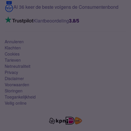
5G internet
Contact
Al 36 keer de beste volgens de Consumentenbond
Mobiel internet
VoLTE 4G bellen
Klantbeoordeling
3.8/5
Mobiel abonnement
Simkaart
Annuleren
Klachten
Cookies
Tarieven
Netneutraliteit
Privacy
Disclaimer
Voorwaarden
Storingen
Toegankelijkheid
Veilig online