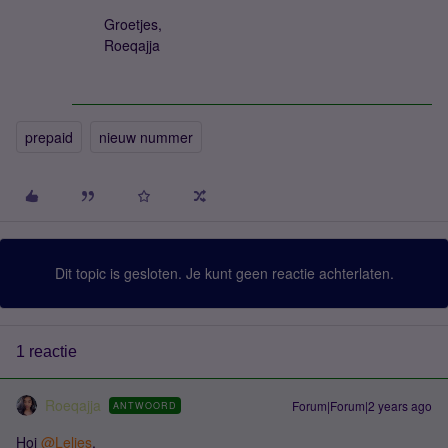
Groetjes,
Roeqajja
prepaid
nieuw nummer
Dit topic is gesloten. Je kunt geen reactie achterlaten.
1 reactie
Roeqajja
Forum|Forum|2 years ago
ANTWOORD
Hoi
@Lelies
,