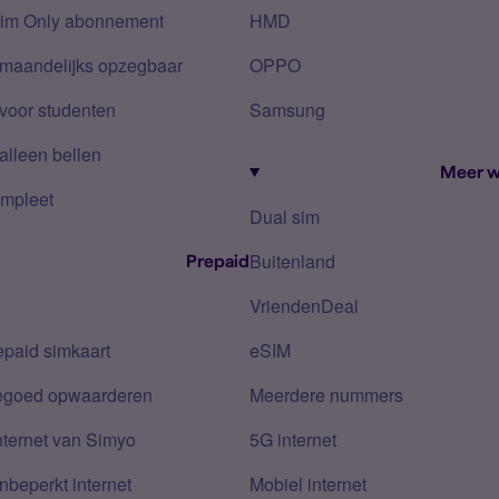
Sim Only abonnement
HMD
 maandelijks opzegbaar
OPPO
voor studenten
Samsung
alleen bellen
Meer w
mpleet
Dual sim
Buitenland
Prepaid
VriendenDeal
epaid simkaart
eSIM
tegoed opwaarderen
Meerdere nummers
nternet van Simyo
5G internet
nbeperkt internet
Mobiel internet