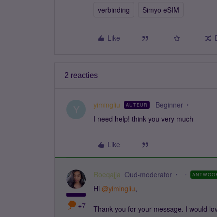
verbinding
Simyo eSIM
Like
2 reacties
yimingliu
Beginner
AUTEUR
Y
I need help! think you very much
Like
Roeqajja
Oud-moderator
ANTWOO
Hi ​
@yimingliu
,
+7
Thank you for your message. I would love