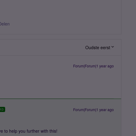
Delen
Oudste eerst
Forum|Forum|1 year ago
Forum|Forum|1 year ago
RD
 to help you further with this!