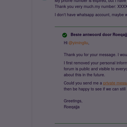
My phone number is expired, but I have
Thank you very much.my number: XX
I don't have whatsapp account, maybe 
Beste antwoord door
Roeqaj
Hi ​
@yimingliu
,
Thank you for your message. I would
I first removed your personal inform
forum is public and visible to ever
about this in the future.
Could you send me a
private mess
then be happy to see if we can still
Greetings,
Roeqajja