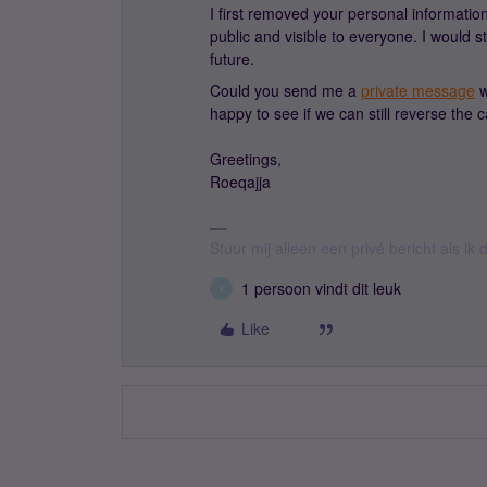
I first removed your personal information
public and visible to everyone. I would s
future.
Could you send me a
private message
w
happy to see if we can still reverse the c
Greetings,
Roeqajja
Stuur mij alleen een privé bericht als i
1 persoon vindt dit leuk
Y
Like