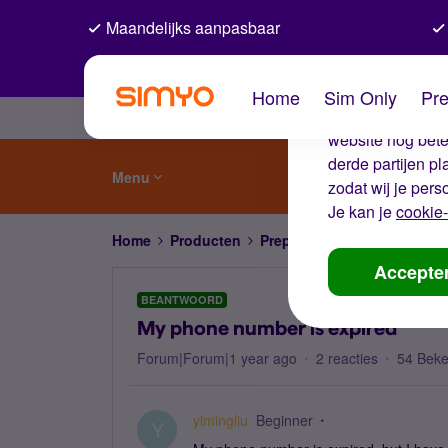
Maandelijks aanpasbaar
De coo
Home
Sim Only
Pre
Wij gebruiken co
website nog beter
derde partijen p
Menu
zodat wij je pers
Je kan je
cookie-
Home
Producten
Prepaid
My phone number 
Accepte
BEANTWOORD
My phone number is expired
Forum|Forum|1 year ago
2 reacties
54 Bek
yimingliu
Beginner
Y