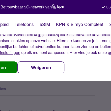
Betrouwbaar 5G-netwerk van
36
kies van Simyo
paid
Telefoons
eSIM
KPN & Simyo Compleet
okies op onze website. Met deze cookies zorgen wij ervoor dat j
 wordt. Bovendien krijg je dankzij cookies relevante advertentie
laatsen cookies op onze website. Hiermee kunnen ze je internet
oonlijke berichten of advertenties kunnen laten zien op en buite
instellingen
op elk moment aanpassen. Hier vind je ook onze
p
is expired
ren
Weigeren
eken