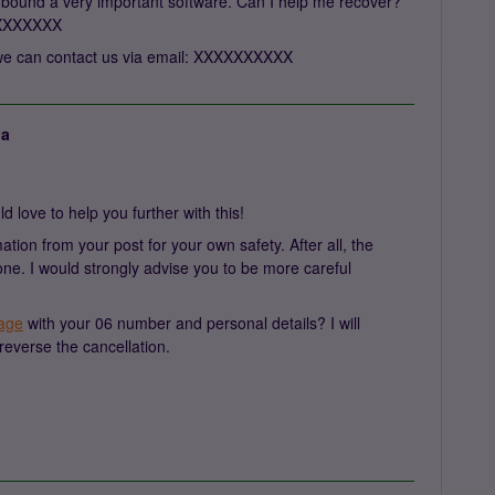
 bound a very important software. Can I help me recover?
XXXXXXXX
we can contact us via email: XXXXXXXXXX
ja
 love to help you further with this!
ation from your post for your own safety. After all, the
yone. I would strongly advise you to be more careful
age
with your 06 number and personal details? I will
 reverse the cancellation.