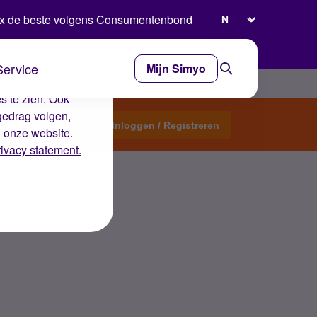
Selecteer taal
x de beste volgens Consumentenbond
Service
Mijn Simyo
e ervaring op de
s te zien. Ook
gedrag volgen,
Start een topic
Inloggen / Registreren
n onze website.
rivacy statement.