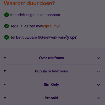
Waarom duur doen?
Maandelijks gratis aanpasbaar
Regel alles zelf met
Mijn Simyo
Het betrouwbare 5G-netwerk van
Over telefoons
Abonnement met telefoon
Populaire telefoons
Informatie over telefoons
Pixel 10
Sim Only
Alle telefoons
Pixel 9a
Sim Only
Prepaid
iPhone 16
Sim Only internet