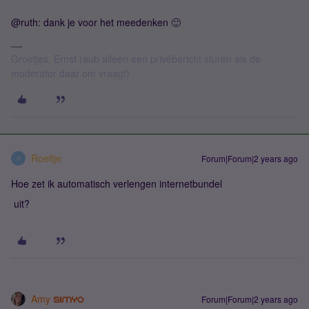
@ruth: dank je voor het meedenken 🙂
Groetjes, Ernst (aub alleen een privébericht sturen als de
moderator daar om vraagt)
Roeltje
Forum|Forum|2 years ago
R
Hoe zet ik automatisch verlengen internetbundel
uit?
Amy
Forum|Forum|2 years ago