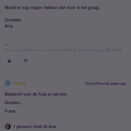
Mocht je nog vragen hebben dan hoor ik het graag.
Groetjes,
Amy
Stuur mij alleen een privé bericht als ik daarom vraag. Bedankt!
Roeltje
Forum|Forum|2 years ago
R
Bedaankt voor de hulp en service.
Groeten,
Frans
1 persoon vindt dit leuk