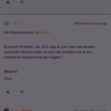
Timo G.
Forum|Forum|1 year ago
T
Hoi Klantenservice/ ​
@Ashley
,
bij speelt hetzelfde. per 20-2 stap ik over naar een andere
aanbieder. Kunnen jullie mij aub ook vertellen hoe ik het
resterende tegoed terug kan krijgen?
BEdankt
Timo
Seren
Forum|Forum|1 year ago