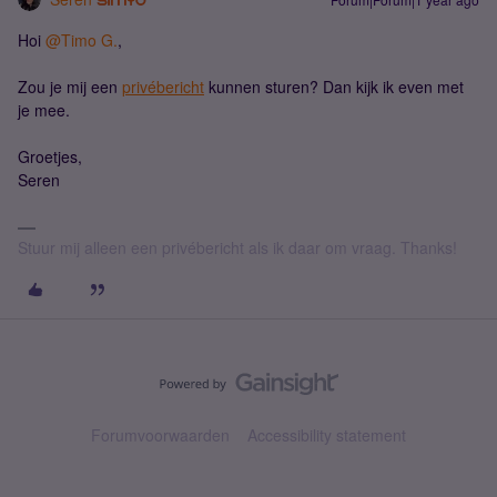
Hoi ​
@Timo G.
,
Zou je mij een
privébericht
kunnen sturen? Dan kijk ik even met
je mee.
Groetjes,
Seren
Stuur mij alleen een privébericht als ik daar om vraag. Thanks!
Forumvoorwaarden
Accessibility statement