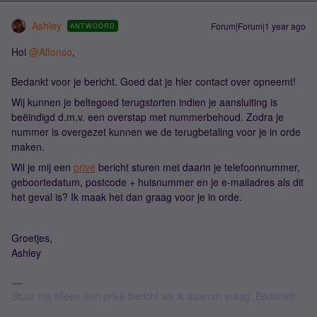
Ashley
Forum|Forum|1 year ago
ANTWOORD
Hoi ​
@Alfonso
,
Bedankt voor je bericht. Goed dat je hier contact over opneemt!
Wij kunnen je beltegoed terugstorten indien je aansluiting is
beëindigd d.m.v. een overstap met nummerbehoud. Zodra je
nummer is overgezet kunnen we de terugbetaling voor je in orde
maken.
Wil je mij een
privé
bericht sturen met daarin je telefoonnummer,
geboortedatum, postcode + huisnummer en je e-mailadres als dit
het geval is? Ik maak het dan graag voor je in orde.
Groetjes,
Ashley
Stuur mij alleen een privé bericht als ik daarom vraag. Bedankt!