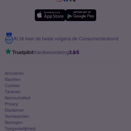
Samsung A36
Forum
OPPO
Simyo Compleet
eSIM
Samsung A56
Over Simyo
Samsung
Meerdere nummers
Samsung S25 FE
Blog
5G internet
Contact
Al 36 keer de beste volgens de Consumentenbond
Mobiel internet
VoLTE 4G bellen
Klantbeoordeling
3.8/5
Mobiel abonnement
Simkaart
Annuleren
Klachten
Cookies
Tarieven
Netneutraliteit
Privacy
Disclaimer
Voorwaarden
Storingen
Toegankelijkheid