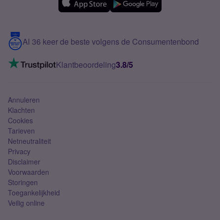
Over Simyo
Samsung
Meerdere nummers
Samsung S25 FE
Blog
5G internet
Contact
Al 36 keer de beste volgens de Consumentenbond
Mobiel internet
VoLTE 4G bellen
Klantbeoordeling
3.8/5
Mobiel abonnement
Simkaart
Annuleren
Klachten
Cookies
Tarieven
Netneutraliteit
Privacy
Disclaimer
Voorwaarden
Storingen
Toegankelijkheid
Veilig online