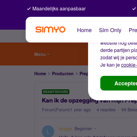
Maandelijks aanpasbaar
De coo
Home
Sim Only
Pre
Wij gebruiken co
website nog beter
derde partijen p
Menu
zodat wij je pers
Je kan je
cookie-
Home
Producten
Prepaid
Kan ik de opzeggi
Accepte
BEANTWOORD
Kan ik de opzegging van mijn Pre
Forum|Forum|1 year ago
4 reacties
99 Bek
longge
Beginner
L