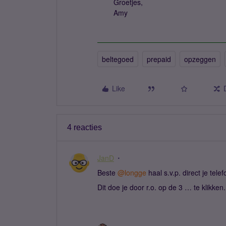
Groetjes,
Amy
beltegoed
prepaid
opzeggen
Like
4 reacties
JanD
Beste ​
@longge
haal s.v.p. direct je te
Dit doe je door r.o. op de 3 … te klikken.