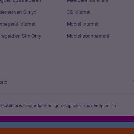
nternet van Simyo
5G internet
nbeperkt internet
Mobiel internet
Prepaid en Sim Only
Mobiel abonnement
bond
Disclaimer
Voorwaarden
Storingen
Toegankelijkheid
Veilig online