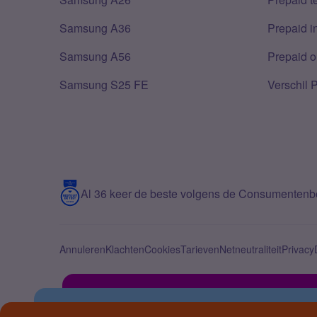
Samsung A36
Prepaid i
Samsung A56
Prepaid o
Samsung S25 FE
Verschil 
Al 36 keer de beste volgens de Consumenten
Annuleren
Klachten
Cookies
Tarieven
Netneutraliteit
Privacy