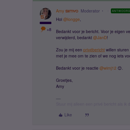
Amy
Moderator
ANTWOOR
Hoi ​
@longge
,
+8
Bedankt voor je bericht. Voor je eigen 
verwijderd, bedankt ​
@JanD
!
Zou je mij een
privébericht
willen sture
met je mee om te zien of we nog iets v
Bedankt voor je reactie ​
@wimj12
😊.
Groetjes,
Amy
Stuur mij alleen een privé bericht als i
Like