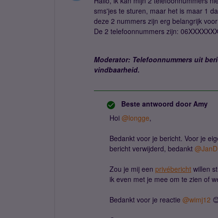
Hallo, ik kan mijn 2 telefoonnummers n
sms'jes te sturen, maar het is maar 1 d
deze 2 nummers zijn erg belangrijk voo
De 2 telefoonnummers zijn: 06XXXXX
Moderator: Telefoonnummers uit beric
vindbaarheid.
Beste antwoord door
Amy
Hoi ​
@longge
,
Bedankt voor je bericht. Voor je e
bericht verwijderd, bedankt ​
@JanD
Zou je mij een
privébericht
willen s
ik even met je mee om te zien of w
Bedankt voor je reactie ​
@wimj12
