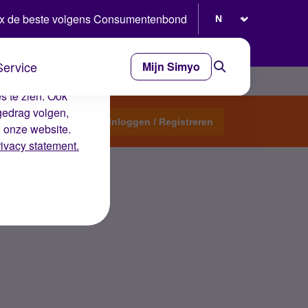
Selecteer taal
x de beste volgens Consumentenbond
Service
Mijn Simyo
e ervaring op de
s te zien. Ook
gedrag volgen,
Start een topic
Inloggen / Registreren
n onze website.
rivacy statement.