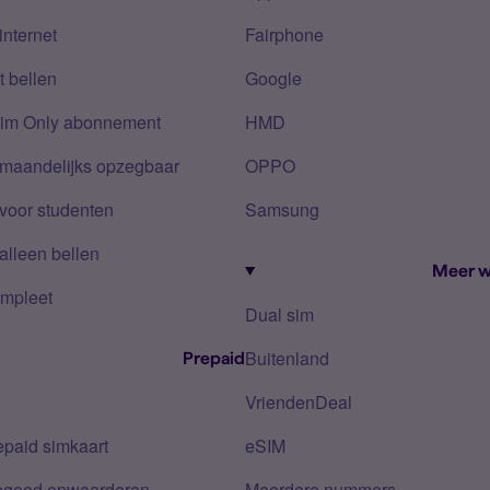
internet
Fairphone
 bellen
Google
Sim Only abonnement
HMD
 maandelijks opzegbaar
OPPO
voor studenten
Samsung
alleen bellen
Meer w
mpleet
Dual sim
Buitenland
Prepaid
VriendenDeal
epaid simkaart
eSIM
tegoed opwaarderen
Meerdere nummers