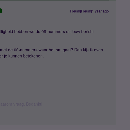
Forum|Forum|1 year ago
D
veiligheid hebben we de 06-nummers uit jouw bericht
n met de 06-nummers waar het om gaat? Dan kijk ik even
oor je kunnen betekenen.
k daarom vraag. Bedankt!