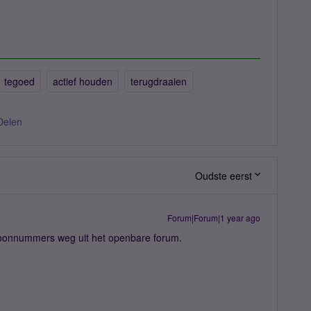
tegoed
actief houden
terugdraaien
Delen
Oudste eerst
Forum|Forum|1 year ago
lefoonnummers weg uit het openbare forum.