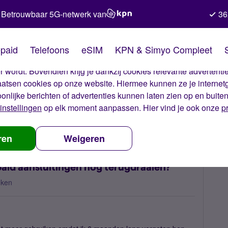
Betrouwbaar 5G-netwerk van
36
kies van Simyo
paid
Telefoons
eSIM
KPN & Simyo Compleet
okies op onze website. Met deze cookies zorgen wij ervoor dat j
 wordt. Bovendien krijg je dankzij cookies relevante advertentie
laatsen cookies op onze website. Hiermee kunnen ze je internet
oonlijke berichten of advertenties kunnen laten zien op en buite
instellingen
op elk moment aanpassen. Hier vind je ook onze
p
ng van mijn Prepaid aansluitingen nog terugdraaien?
ren
Weigeren
paid aansluitingen nog terugdraaien?
eken