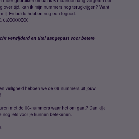
iet meer gebruiken omdat ik 6 maanden lang vergeten ben
ag over tijd, kan ik mijn nummers nog terugkrijgen? Want
r mij. En beide hebben nog een tegoed.
XX, 06XXXXXXX
ht verwijderd en titel aangepast voor betere
igen veiligheid hebben we de 06-nummers uit jouw
!
turen met de 06-nummers waar het om gaat? Dan kijk
e nog iets voor je kunnen betekenen.
.