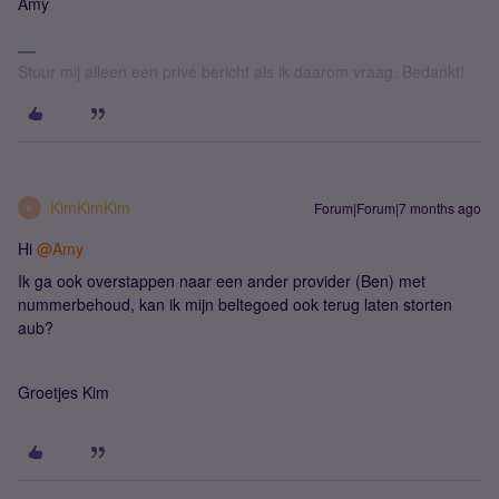
Amy
Stuur mij alleen een privé bericht als ik daarom vraag. Bedankt!
KimKimKim
Forum|Forum|7 months ago
K
Hi ​
@Amy
Ik ga ook overstappen naar een ander provider (Ben) met
nummerbehoud, kan ik mijn beltegoed ook terug laten storten
aub?
Groetjes Kim