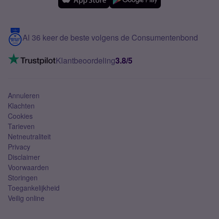
Samsung
Meerdere nummers
Samsung S25 FE
Blog
5G internet
Contact
Al 36 keer de beste volgens de Consumentenbond
Mobiel internet
VoLTE 4G bellen
Klantbeoordeling
3.8/5
Mobiel abonnement
Simkaart
Annuleren
Klachten
Cookies
Tarieven
Netneutraliteit
Privacy
Disclaimer
Voorwaarden
Storingen
Toegankelijkheid
Veilig online