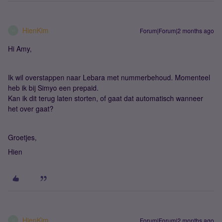
HienKim
Forum|Forum|2 months ago
H
Hi Amy,
Ik wil overstappen naar Lebara met nummerbehoud. Momenteel
heb ik bij Simyo een prepaid.
Kan ik dit terug laten storten, of gaat dat automatisch wanneer
het over gaat?
Groetjes,
Hien
HienKim
Forum|Forum|2 months ago
H