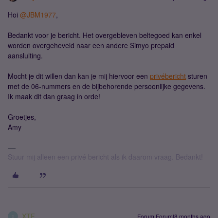
Hoi ​
@JBM1977
,
Bedankt voor je bericht. Het overgebleven beltegoed kan enkel
worden overgeheveld naar een andere Simyo prepaid
aansluiting.
Mocht je dit willen dan kan je mij hiervoor een
privébericht
sturen
met de 06-nummers en de bijbehorende persoonlijke gegevens.
Ik maak dit dan graag in orde!
Groetjes,
Amy
Stuur mij alleen een privé bericht als ik daarom vraag. Bedankt!
XTF
Forum|Forum|8 months ago
X