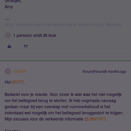
Groetjes,
Amy
Stuur mij alleen een privé bericht als ik daarom vraag. Bedankt!
1 persoon vindt dit leuk
G
GEA59
Forum|Forum|8 months ago
G
Hoi ​
@XTF
,
Bedankt voor je reactie. Voor zover ik wist was het niet mogelijk
om het beltegoed terug te storten. Ik heb nogmaals navraag
gedaan maar bij een overstap met nummerbehoud is het
inderdaad wel mogelijk om het beltegoed teruggestort te krijgen.
Mijn excuses voor de verkeerde informatie ​
@JBM1977
.