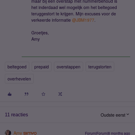
maar bij een overstap met nummerbehoud is
het inderdaad wel mogelijk om het beltegoed
teruggestort te krijgen. Mijn excuses voor de
verkeerde informatie ​
@JBM1977
.
Groetjes,
Amy
beltegoed
prepaid
overstappen
terugstorten
overhevelen
Oudste eerst
11 reacties
Amy
Forum|Forum|8 months ago