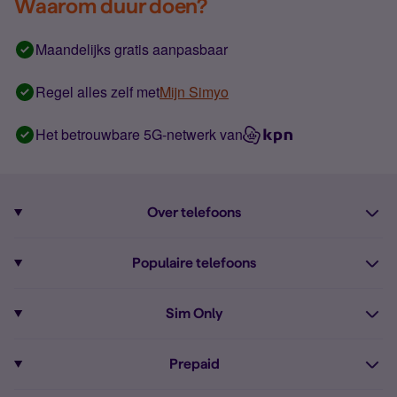
Waarom duur doen?
Maandelijks gratis aanpasbaar
Regel alles zelf met
Mijn Simyo
Het betrouwbare 5G-netwerk van
Over telefoons
Abonnement met telefoon
Populaire telefoons
Informatie over telefoons
Pixel 10
Sim Only
Alle telefoons
Pixel 9a
Sim Only
Prepaid
iPhone 16
Sim Only internet