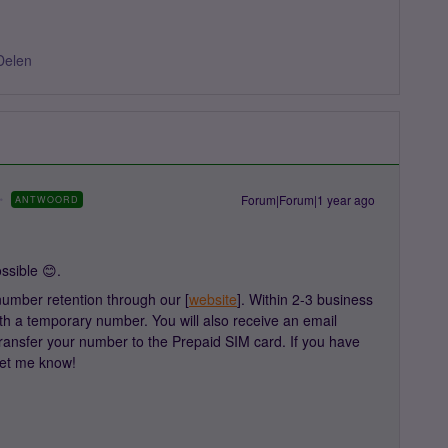
Delen
Forum|Forum|1 year ago
ANTWOORD
ssible 😊.
umber retention through our [
website
]. Within 2-3 business
th a temporary number. You will also receive an email
ransfer your number to the Prepaid SIM card. If you have
 let me know!