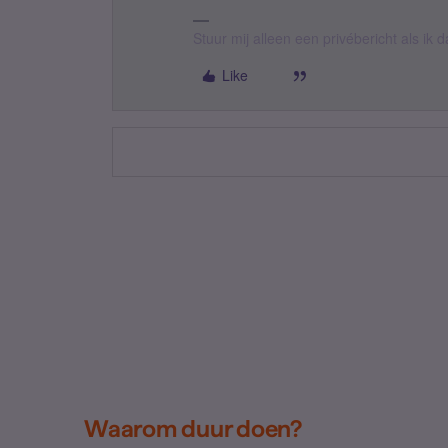
Stuur mij alleen een privébericht als ik
Like
Waarom duur doen?