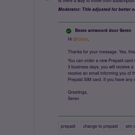
Is there a way to move from subscriptio
Moderator: Title adjusted for better on
Beste antwoord door
Seren
Hi ​
@Unico
,
Thanks for your message. Yes, this 
You can order a new Prepaid card w
3 business days, you will receive 
receive an email informing you of 
Prepaid SIM card. If you have any o
Greetings,
Seren
prepaid
change to prepaid
sim 