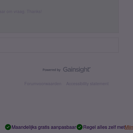
 daar om vraag. Thanks!
Forumvoorwaarden
Accessibility statement
Maandelijks gratis aanpasbaar
Regel alles zelf met
Mij