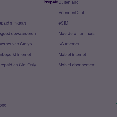
Buitenland
Prepaid
VriendenDeal
epaid simkaart
eSIM
tegoed opwaarderen
Meerdere nummers
nternet van Simyo
5G internet
nbeperkt internet
Mobiel internet
Prepaid en Sim Only
Mobiel abonnement
bond