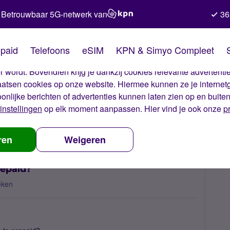
Betrouwbaar 5G-netwerk van
36
kies van Simyo
paid
Telefoons
eSIM
KPN & Simyo Compleet
okies op onze website. Met deze cookies zorgen wij ervoor dat j
 wordt. Bovendien krijg je dankzij cookies relevante advertentie
laatsen cookies op onze website. Hiermee kunnen ze je internet
oonlijke berichten of advertenties kunnen laten zien op en buite
instellingen
op elk moment aanpassen. Hier vind je ook onze
p
scription to prepaid?
ren
Weigeren
repaid?
eken