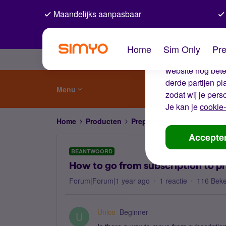
Maandelijks aanpasbaar
De coo
Home
Sim Only
Pre
Wij gebruiken co
website nog beter
derde partijen p
Menu
zodat wij je pers
Je kan je
cookie-
Home
Producten
Prepaid
How to go from sub
Accepte
BEANTWOORD
How to go from subscription to p
Forum|Forum|1 year ago
1 reactie
116 Bek
Unico
Beginner
U