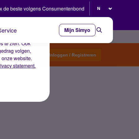
Selecteer taal
x de beste volgens Consumentenbond
Service
Mijn Simyo
e ervaring op de
s te zien. Ook
gedrag volgen,
Start een topic
Inloggen / Registreren
n onze website.
rivacy statement.