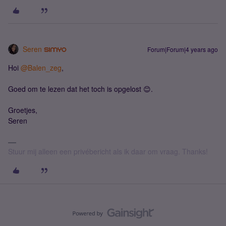
Seren
Forum|Forum|4 years ago
Hoi
@Balen_zeg
,
Goed om te lezen dat het toch is opgelost 😊.
Groetjes,
​​​​​​​Seren
Stuur mij alleen een privébericht als ik daar om vraag. Thanks!