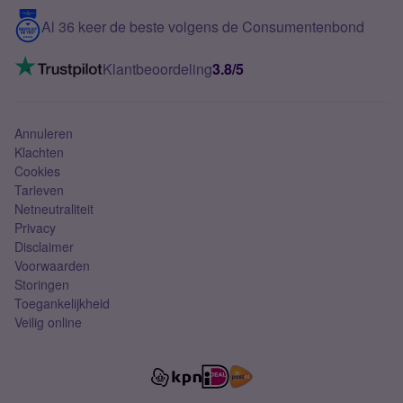
5G internet
Contact
Al 36 keer de beste volgens de Consumentenbond
Mobiel internet
VoLTE 4G bellen
Klantbeoordeling
3.8/5
Mobiel abonnement
Simkaart
Annuleren
Klachten
Cookies
Tarieven
Netneutraliteit
Privacy
Disclaimer
Voorwaarden
Storingen
Toegankelijkheid
Veilig online