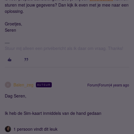
sturen met jouw gegevens? Dan kijk ik even met je mee naar een
oplossing.
Groetjes,
Seren
Stuur mij alleen een privébericht als ik daar om vraag. Thanks!
Balen_zeg
Forum|Forum|4 years ago
AUTEUR
B
Dag Seren,
Ik heb de Sim-kaart inmiddels van de hand gedaan
1 persoon vindt dit leuk