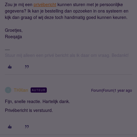
Zou je mij een
privébericht
kunnen sturen met je persoonlijke
gegevens? Ik kan je bestelling dan opzoeken in ons systeem en
kijk dan graag of wij deze toch handmatig goed kunnen keuren.
Groetjes,
Roeqajja
Stuur mij alleen een privé bericht als ik daar om vraag. Bedankt!
THXian
Forum|Forum|1 year ago
AUTEUR
T
Fijn, snelle reactie. Hartelijk dank.
Privébericht is verstuurd.