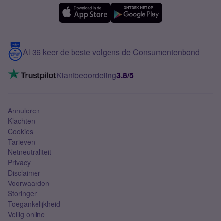
eSIM
Samsung A56
Over Simyo
Samsung
Meerdere nummers
Samsung S25 FE
Blog
5G internet
Contact
Al 36 keer de beste volgens de Consumentenbond
Mobiel internet
VoLTE 4G bellen
Klantbeoordeling
3.8/5
Mobiel abonnement
Simkaart
Annuleren
Klachten
Cookies
Tarieven
Netneutraliteit
Privacy
Disclaimer
Voorwaarden
Storingen
Toegankelijkheid
Veilig online