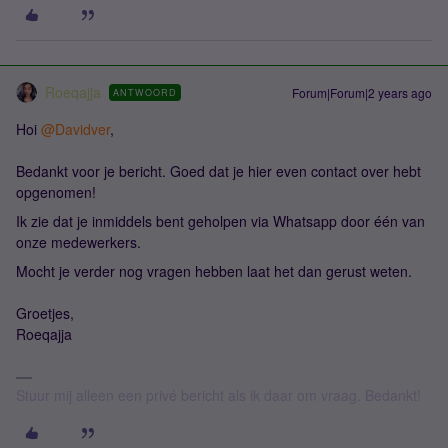
Roeqajja
Forum|Forum|2 years ago
ANTWOORD
Hoi
@Davidver
,
Bedankt voor je bericht. Goed dat je hier even contact over hebt
opgenomen!
Ik zie dat je inmiddels bent geholpen via Whatsapp door één van
onze medewerkers.
Mocht je verder nog vragen hebben laat het dan gerust weten.
Groetjes,
Roeqajja
Stuur mij alleen een privé bericht als ik daar om vraag. Bedankt!