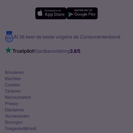
Forum
OPPO
Simyo Compleet
eSIM
Samsung A56
Over Simyo
Samsung
Meerdere nummers
Samsung S25 FE
Blog
5G internet
Contact
Al 36 keer de beste volgens de Consumentenbond
Mobiel internet
VoLTE 4G bellen
Klantbeoordeling
3.8/5
Mobiel abonnement
Simkaart
Annuleren
Klachten
Cookies
Tarieven
Netneutraliteit
Privacy
Disclaimer
Voorwaarden
Storingen
Toegankelijkheid