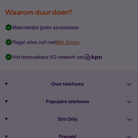
Waarom duur doen?
Maandelijks gratis aanpasbaar
Regel alles zelf met
Mijn Simyo
Het betrouwbare 5G-netwerk van
Over telefoons
Abonnement met telefoon
Populaire telefoons
Informatie over telefoons
Pixel 10
Sim Only
Alle telefoons
Pixel 9a
Sim Only
Prepaid