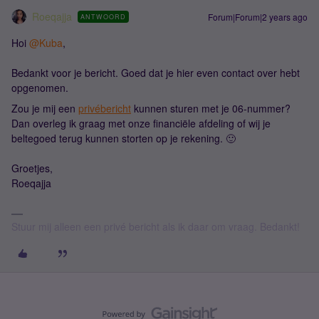
Roeqajja
Forum|Forum|2 years ago
ANTWOORD
Hoi
@Kuba
,
Bedankt voor je bericht. Goed dat je hier even contact over hebt
opgenomen.
Zou je mij een
privébericht
kunnen sturen met je 06-nummer?
Dan overleg ik graag met onze financiële afdeling of wij je
beltegoed terug kunnen storten op je rekening. 🙂
Groetjes,
Roeqajja
Stuur mij alleen een privé bericht als ik daar om vraag. Bedankt!