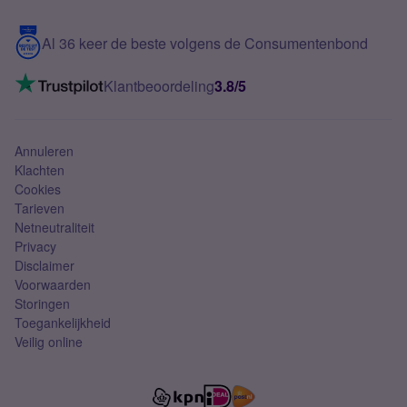
Samsung S25 FE
Blog
5G internet
Contact
Al 36 keer de beste volgens de Consumentenbond
Mobiel internet
VoLTE 4G bellen
Klantbeoordeling
3.8/5
Mobiel abonnement
Simkaart
Annuleren
Klachten
Cookies
Tarieven
Netneutraliteit
Privacy
Disclaimer
Voorwaarden
Storingen
Toegankelijkheid
Veilig online