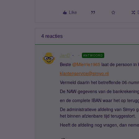
Like
4 reacties
JanD
ANTWOORD
Beste ​
@Mierrie1965
laat de persoon in 
klantenservice@simyo.nl
Vermeld daarin het betreffende 06-num
De NAW-gegevens van de bankrekeningh
en de complete IBAN waar het op terug
De administratieve afdeling van Simyo ga
het binnen afzienbare tijd teruggestort.
Heeft de afdeling nog vragen, dan nemen