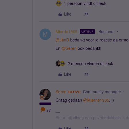
1 persoon vindt dit leuk
Like
Mierrie1965
Beginner
AUTEUR
M
@JanD
bedankt voor je reactie ga erme
En ​
@Seren
ook bedankt!
2 mensen vinden dit leuk
Like
Seren
Community manager
Graag gedaan ​
@Mierrie1965
. :)
+7
Stuur mij alleen een privébericht als ik
Like