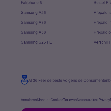
Fairphone 6
Bestel Pr
Samsung A26
Prepaid 
Samsung A36
Prepaid i
Samsung A56
Prepaid o
Samsung S25 FE
Verschil 
Al 36 keer de beste volgens de Consumenten
Annuleren
Klachten
Cookies
Tarieven
Netneutraliteit
Privacy