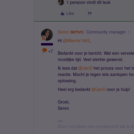
1 persoon vindt dit leuk
Like
Seren
Community manager
Hi ​
@Mierrie1965
,
+7
Bedankt voor je bericht. Wat een vervelend
moeilijke tijd. Veel sterkte gewenst.
Ik lees dat ​
@JanD
het proces voor het t
reactie. Mocht je tegen iets aanlopen ho
oplossing.
Heel erg bedankt ​
@JanD
voor je hulp!
Groet,
Seren
Stuur mij alleen een privébericht als ik