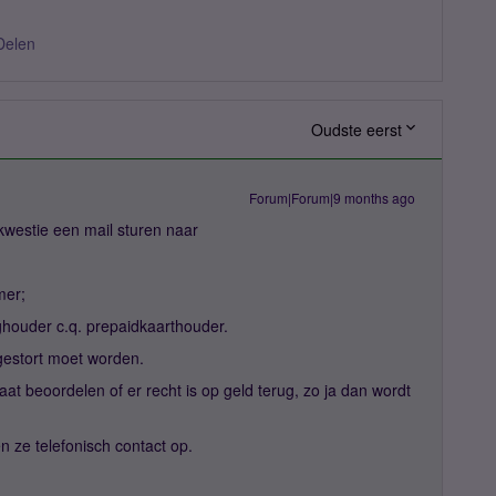
Delen
Oudste eerst
Forum|Forum|9 months ago
kwestie een mail sturen naar
mer;
ouder c.q. prepaidkaarthouder.
gestort moet worden.
at beoordelen of er recht is op geld terug, zo ja dan wordt
 ze telefonisch contact op.