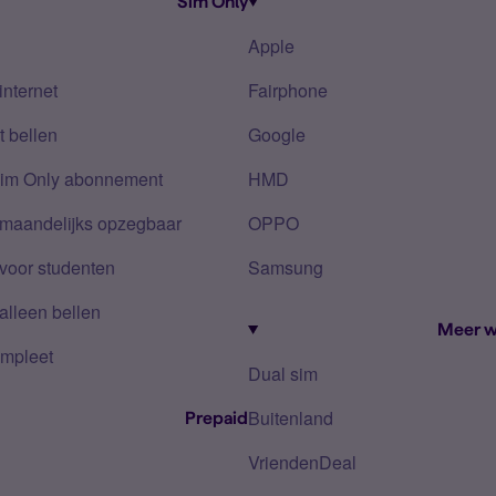
Sim Only
Apple
internet
Fairphone
 bellen
Google
Sim Only abonnement
HMD
 maandelijks opzegbaar
OPPO
voor studenten
Samsung
alleen bellen
Meer w
mpleet
Dual sim
Buitenland
Prepaid
VriendenDeal