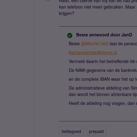
Hallo, een cliente van mij van 86 had pre
kan telefoon niet meer gebruiken. Maar s
krijgen?
Beste antwoord door
JanD
Beste ​
@Mierrie1965
laat de persoo
klantenservice@simyo.nl
Vermeld daarin het betreffende 0
De NAW-gegevens van de bankreke
en de complete IBAN waar het op t
De administratieve afdeling van Sim
dan wordt het binnen afzienbare tij
Heeft de afdeling nog vragen, dan 
beltegoed
prepaid