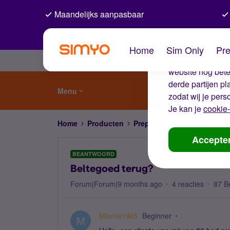
Maandelijks aanpasbaar
De coo
Home
Sim Only
Pre
Wij gebruiken co
website nog beter
derde partijen p
Menu
zodat wij je pers
Je kan je
cookie-
Home
Producten
Prepaid
Beltegoed terug?
Accepte
BEANTWOORD
Beltegoed terug?
Forum|Forum|9 months ago
4 reacties
87 B
Mierrie1965
Beginner
M