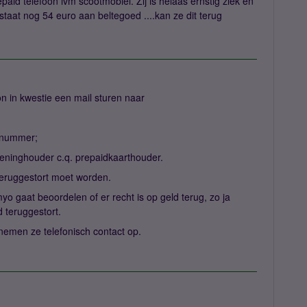
paid telefoon ivm scootmobiel. Zij is helaas ernstig ziek en
taat nog 54 euro aan beltegoed ....kan ze dit terug
n in kwestie een mail sturen naar
6-nummer;
ninghouder c.q. prepaidkaarthouder.
eruggestort moet worden.
yo gaat beoordelen of er recht is op geld terug, zo ja
d teruggestort.
nemen ze telefonisch contact op.