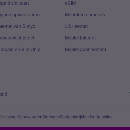
epaid simkaart
eSIM
tegoed opwaarderen
Meerdere nummers
nternet van Simyo
5G internet
nbeperkt internet
Mobiel internet
Prepaid en Sim Only
Mobiel abonnement
bond
Disclaimer
Voorwaarden
Storingen
Toegankelijkheid
Veilig online