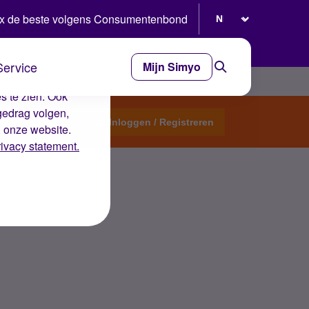
Selecteer taal
x de beste volgens Consumentenbond
Service
Mijn Simyo
e ervaring op de
s te zien. Ook
gedrag volgen,
Start een topic
Inloggen / Registreren
n onze website.
rivacy statement.