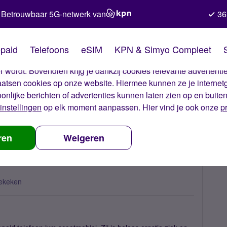
Betrouwbaar 5G-netwerk van
36
kies van Simyo
paid
Telefoons
eSIM
KPN & Simyo Compleet
okies op onze website. Met deze cookies zorgen wij ervoor dat j
 wordt. Bovendien krijg je dankzij cookies relevante advertentie
laatsen cookies op onze website. Hiermee kunnen ze je internet
oonlijke berichten of advertenties kunnen laten zien op en buite
instellingen
op elk moment aanpassen. Hier vind je ook onze
p
ren
Weigeren
ekeken