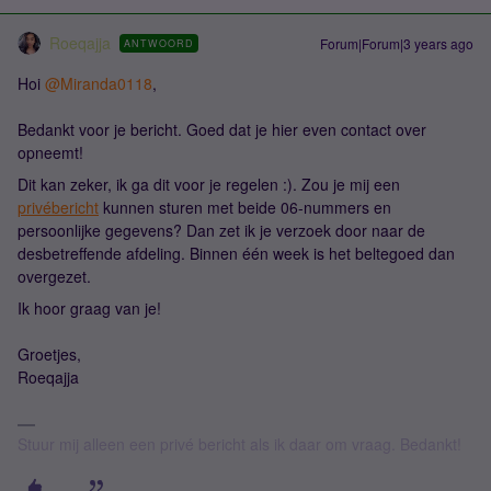
Roeqajja
Forum|Forum|3 years ago
ANTWOORD
Hoi
@Miranda0118
,
Bedankt voor je bericht. Goed dat je hier even contact over
opneemt!
Dit kan zeker, ik ga dit voor je regelen :). Zou je mij een
privébericht
kunnen sturen met beide 06-nummers en
persoonlijke gegevens? Dan zet ik je verzoek door naar de
desbetreffende afdeling. Binnen één week is het beltegoed dan
overgezet.
Ik hoor graag van je!
Groetjes,
Roeqajja
Stuur mij alleen een privé bericht als ik daar om vraag. Bedankt!