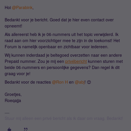
Hoi
@Parabink
,
Bedankt voor je bericht. Goed dat je hier even contact over
opneemt!
Als allereerst heb ik je 06-nummers uit het topic verwijderd. Ik
raad aan om hier voorzichtiger mee te zijn in de toekomst! Het
Forum is namelijk openbaar en zichtbaar voor iedereen.
Wij kunnen inderdaad je beltegoed overzetten naar een andere
Prepaid nummer. Zou je mij een
privébericht
kunnen sturen met
beide 06-nummers en persoonlijke gegevens? Dan regel ik dit
graag voor je!
Bedankt voor de reacties
@Ron H
en
@abj
! 😊
Groetjes,
Roeqajja
Stuur mij alleen een privé bericht als ik daar om vraag. Bedankt!