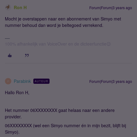
Ron H
Forum|Forum|3 years ago
Mocht je overstappen naar een abonnement van Simyo met
nummer behoud dan word je beltegoed verrekend.
100% afhankelijk van VoiceOver en de dicteerfunctie😉
Parabink
Forum|Forum|3 years ago
AUTEUR
P
Hallo Ron H,
Het nummer 06XXXXXXXX gaat helaas naar een andere
provider.
06XXXXXXXX (wel een Simyo nummer én in mijn bezit, blijft bij
Simyo).