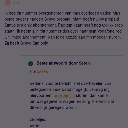
J vd
J
Ik heb dit nummer overgenomen van mijn overleden vader. Mijn
beide ouders hadden Simyo prepaid. Mam heeft nu ipv prepaid
Simyo sim only abonnement. Pap zijn kaart heeft nog €xx,xx erop
staan. Ik neem zijn /dit nummer dus over naar mijn Vodafone red
Unlimited abonnement. Kan ik de €xx,xx aan mn moeder sturen.
Zij heeft Simyo Sim only
Beste antwoord door
Seren
Hoi ​
@J vd
,
Bedankt voor je bericht. Het overhevelen van
beltegoed is inderdaad mogelijk. Je mag mij
hiervoor een
privébericht
sturen, dan kan ik
om wat gegevens vragen en zorg ik ervoor dat
dit voor je geregeld wordt.
Groetjes,
Seren