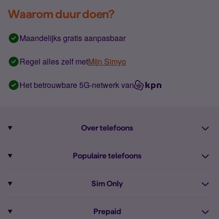
Waarom duur doen?
Maandelijks gratis aanpasbaar
Regel alles zelf met
Mijn Simyo
Het betrouwbare 5G-netwerk van
Over telefoons
Abonnement met telefoon
Populaire telefoons
Informatie over telefoons
Pixel 10
Sim Only
Alle telefoons
Pixel 9a
Sim Only
Prepaid
iPhone 16