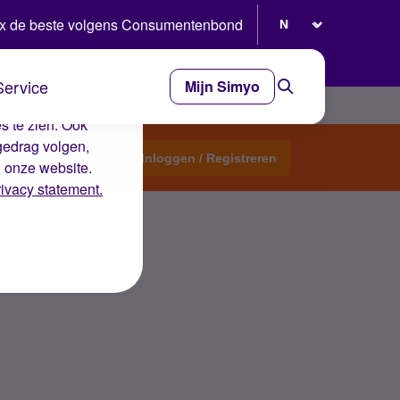
Selecteer taal
x de beste volgens Consumentenbond
Service
Mijn Simyo
e ervaring op de
s te zien. Ook
gedrag volgen,
Start een topic
Inloggen / Registreren
n onze website.
rivacy statement.