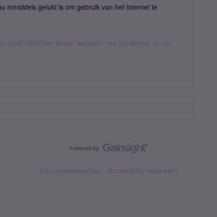
u inmiddels gelukt is om gebruik van het internet te
n privé berichten sturen wanneer een moderator er om
Forumvoorwaarden
Accessibility statement