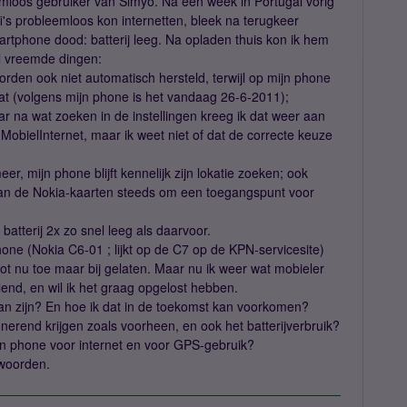
emloos gebruiker van Simyo. Na een week in Portugal vorig
-fi's probleemloos kon internetten, bleek na terugkeer
rtphone dood: batterij leeg. Na opladen thuis kon ik hem
l vreemde dingen:
orden ook niet automatisch hersteld, terwijl op mijn phone
at (volgens mijn phone is het vandaag 26-6-2011);
ar na wat zoeken in de instellingen kreeg ik dat weer aan
MobielInternet, maar ik weet niet of dat de correcte keuze
, mijn phone blijft kennelijk zijn lokatie zoeken; ook
 van de Nokia-kaarten steeds om een toegangspunt voor
 batterij 2x zo snel leeg als daarvoor.
ne (Nokia C6-01 ; lijkt op de C7 op de KPN-servicesite)
tot nu toe maar bij gelaten. Maar nu ik weer wat mobieler
end, en wil ik het graag opgelost hebben.
an zijn? En hoe ik dat in de toekomst kan voorkomen?
nerend krijgen zoals voorheen, en ook het batterijverbruik?
ijn phone voor internet en voor GPS-gebruik?
twoorden.