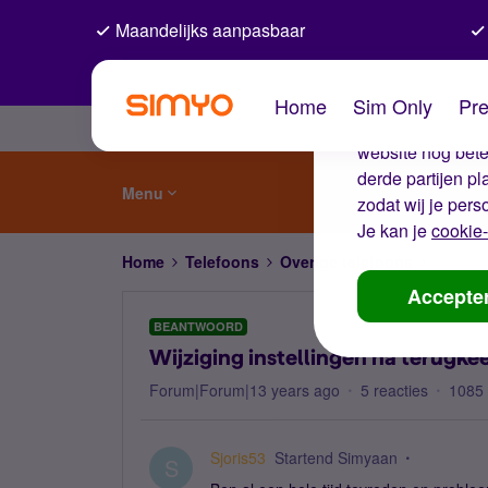
Maandelijks aanpasbaar
De coo
Home
Sim Only
Pre
Wij gebruiken co
website nog beter
derde partijen p
Menu
zodat wij je pers
Je kan je
cookie-
Home
Telefoons
Overige telefoons
Wijzigin
Accepte
BEANTWOORD
Wijziging instellingen na terugkee
Forum|Forum|13 years ago
5 reacties
1085
Sjoris53
Startend Simyaan
S