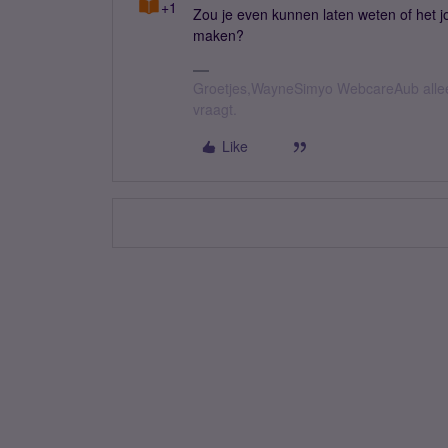
+1
Zou je even kunnen laten weten of het jo
maken?
Groetjes,WayneSimyo WebcareAub allee
vraagt.
Like