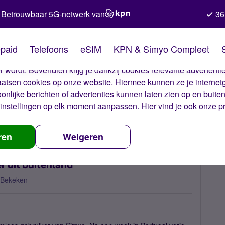
Betrouwbaar 5G-netwerk van
36
kies van Simyo
paid
Telefoons
eSIM
KPN & Simyo Compleet
okies op onze website. Met deze cookies zorgen wij ervoor dat j
 wordt. Bovendien krijg je dankzij cookies relevante advertentie
laatsen cookies op onze website. Hiermee kunnen ze je internet
oonlijke berichten of advertenties kunnen laten zien op en buite
instellingen
op elk moment aanpassen. Hier vind je ook onze
p
g instellingen na terugkeer uit buitenland
ren
Weigeren
r uit buitenland
 Bekeken