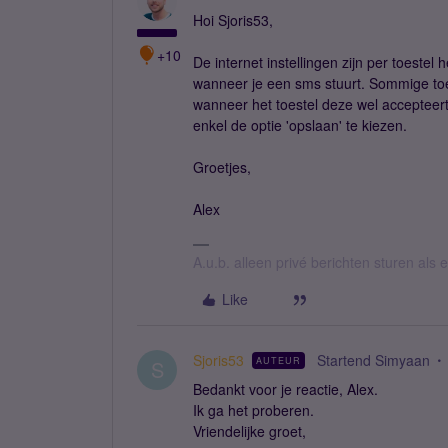
Hoi Sjoris53,
+10
De internet instellingen zijn per toestel 
wanneer je een sms stuurt. Sommige toe
wanneer het toestel deze wel accepteert
enkel de optie 'opslaan' te kiezen.
Groetjes,
Alex
A.u.b. alleen privé berichten sturen als
Like
Sjoris53
Startend Simyaan
AUTEUR
S
Bedankt voor je reactie, Alex.
Ik ga het proberen.
Vriendelijke groet,