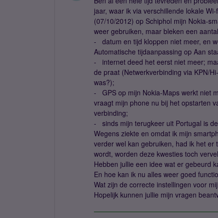
Ben al een hele tijd tevreden en proble
jaar, waar ik via verschillende lokale Wi
(07/10/2012) op Schiphol mijn Nokia-sma
weer gebruiken, maar bleken een aanta
- datum en tijd kloppen niet meer, en w
Automatische tijdaanpassing op Aan sta
- internet deed het eerst niet meer; ma
de praat (Netwerkverbinding via KPN/Hi-
was?);
- GPS op mijn Nokia-Maps werkt niet meer
vraagt mijn phone nu bij het opstarten
verbinding;
- sinds mijn terugkeer uit Portugal is de
Wegens ziekte en omdat ik mijn smartpho
verder wel kan gebruiken, had ik het er 
wordt, worden deze kwesties toch vervel
Hebben jullie een idee wat er gebeurd k
En hoe kan ik nu alles weer goed functio
Wat zijn de correcte instellingen voor m
Hopelijk kunnen jullie mijn vragen bean