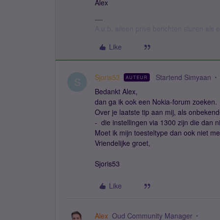
Alex
A.u.b. alleen privé berichten sturen als
Like
Sjoris53
Startend Simyaan
AUTEUR
S
Bedankt Alex,
dan ga ik ook een Nokia-forum zoeken.
Over je laatste tip aan mij, als onbeken
- die instellingen via 1300 zijn die dan n
Moet ik mijn toesteltype dan ook niet m
Vriendelijke groet,
Sjoris53
Like
Alex
Oud Community Manager