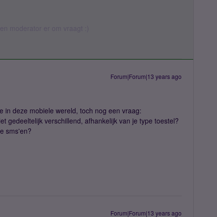
 een moderator er om vraagt :)
Forum|Forum|13 years ago
de in deze mobiele wereld, toch nog een vraag:
iet gedeeltelijk verschillend, afhankelijk van je type toestel?
ee sms'en?
Forum|Forum|13 years ago