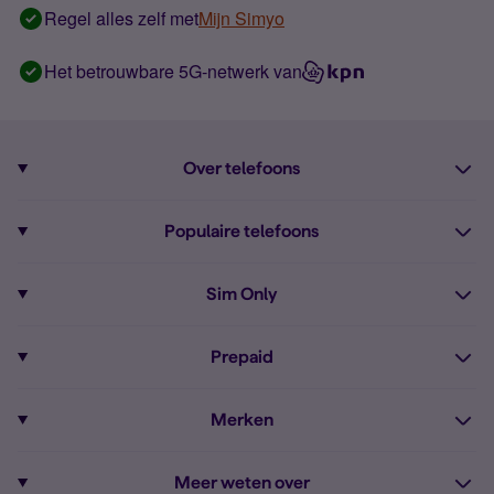
Regel alles zelf met
Mijn Simyo
Het betrouwbare 5G-netwerk van
Over telefoons
Abonnement met telefoon
Populaire telefoons
Informatie over telefoons
Pixel 10
Sim Only
Alle telefoons
Pixel 9a
Sim Only
Prepaid
iPhone 16
Sim Only internet
Prepaid
iPhone 16e
Merken
Onbeperkt bellen
Bestel Prepaid simkaart
iPhone 15
Apple
Zakelijk Sim Only abonnement
Meer weten over
Prepaid tegoed opwaarderen