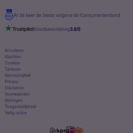
Samsung S25 FE
Blog
5G internet
Contact
Al 36 keer de beste volgens de Consumentenbond
Mobiel internet
VoLTE 4G bellen
Klantbeoordeling
3.8/5
Mobiel abonnement
Simkaart
Annuleren
Klachten
Cookies
Tarieven
Netneutraliteit
Privacy
Disclaimer
Voorwaarden
Storingen
Toegankelijkheid
Veilig online