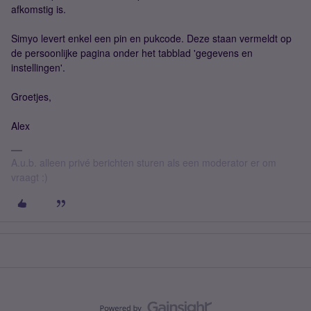
afkomstig is.
Simyo levert enkel een pin en pukcode. Deze staan vermeldt op
de persoonlijke pagina onder het tabblad 'gegevens en
instellingen'.
Groetjes,
Alex
A.u.b. alleen privé berichten sturen als een moderator er om
vraagt :)