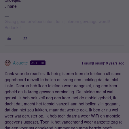
Groetjes,
Jihane
Graag geen privéberichten, tenzij hierom gevraagd wordt!
Bedankt!
Alouette
Forum|Forum|10 years ago
AUTEUR
Dank voor de reacties. Ik heb gisteren toen de telefoon uit stond
geprobeerd mezelf te bellen en kreeg een melding dat dat niet
lukte. Daarna heb ik de telefoon weer aangezet, nog een keer
gebeld en ik kreeg gewoon verbinding. Dat stelde me al wat
gerust. Ik heb ook zelf nog een keer met de mobiel gebeld, ik
dacht dat, mocht het toestel vanzelf aan het bellen zijn gegaan,
dat dan niet zou lukken, maar dat werkte ook. Ik ben er nu wel
weer wat geruster op. Ik heb toch daarna weer WiFi en mobiele
gegevens uitgezet. Toen ik het vanochtend weer aanzette zag ik
dat een voor mij onbekend nummer een mms bericht heeft