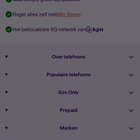
Regel alles zelf met
Mijn Simyo
Het betrouwbare 5G-netwerk van
Over telefoons
Abonnement met telefoon
Populaire telefoons
Informatie over telefoons
Pixel 10
Sim Only
Alle telefoons
Pixel 9a
Sim Only
Prepaid
iPhone 16
Sim Only internet
Prepaid
iPhone 16e
Merken
Onbeperkt bellen
Bestel Prepaid simkaart
iPhone 15