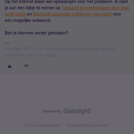
Op het internet staan wel oplossingen voor het probleem. Ik raad
je aan een kijkje te nemen op
Toegang tot telefoonboek door blue
tooth carkit
en
Bluetooth connectie problemen met carkit
voor
een mogelijke antwoord.
Ben je hiermee verder geholpen?
Groetjes, Ali || a.u.b. alleen een privébericht sturen als een
moderator daar om vraagt.
Forumvoorwaarden
Accessibility statement