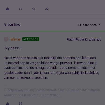
Oudste eerst
5 reacties
Wayne
Forum|Forum|13 years ago
ANTWOORD
W
Hey hans56,
Het is voor ons helaas niet mogelijk om namens een klant een
unlockcode op te vragen bij de vorige provider. Hiervoor dien je
even contact met de huidige provider op te nemen. Indien het
toestel ouder dan 1 jaar is kunnen zij jou waarschijnlijk kosteloos
van een unlockcode voorzien.
Groetjes,WayneSimyo WebcareAub alleen privé berichten sturen
wanneer een moderator er om vraagt.