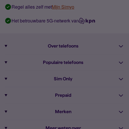
Regel alles zelf met
Mijn Simyo
Het betrouwbare 5G-netwerk van
Over telefoons
Abonnement met telefoon
Populaire telefoons
Informatie over telefoons
Pixel 10
Sim Only
Alle telefoons
Pixel 9a
Sim Only
Prepaid
iPhone 16
Sim Only internet
Prepaid
iPhone 16e
Merken
Onbeperkt bellen
Bestel Prepaid simkaart
iPhone 15
Apple
Zakelijk Sim Only abonnement
Meer weten over