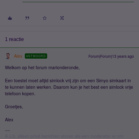
1 reactie
Alex
Forum|Forum|13 years ago
ANTWOORD
Welkom op het forum marionderonde,
Een toestel moet altjid simlock vrij zijn om een Simyo simkaart in
te kunnen laten werken. Daarom kun je het best een simlock vrije
telefoon kopen.
Groetjes,
Alex
A.u.b. alleen privé berichten sturen als een moderator er om