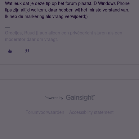
Wat leuk dat je deze tip op het forum plaatst.:D Windows Phone
tips zijn altijd welkom, daar hebben wij het minste verstand van.
Ik heb de markering als vraag verwijderd;)
Groetjes, Ruud || aub alleen een privébericht sturen als een
moderator daar om vraagt.
Forumvoorwaarden
Accessibility statement