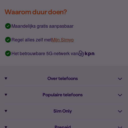
Waarom duur doen?
Maandelijks gratis aanpasbaar
Regel alles zelf met
Mijn Simyo
Het betrouwbare 5G-netwerk van
Over telefoons
Abonnement met telefoon
Populaire telefoons
Informatie over telefoons
Pixel 10
Sim Only
Alle telefoons
Pixel 9a
Sim Only
Prepaid